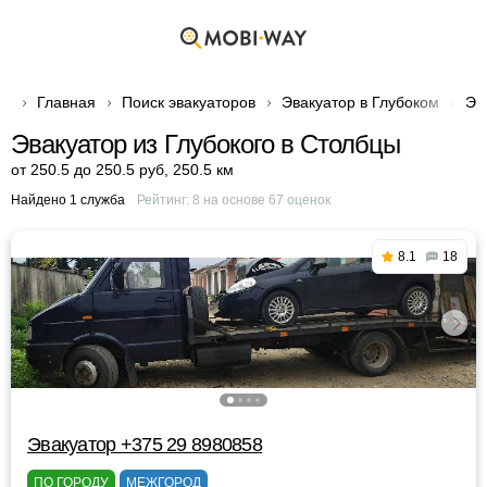
Главная
Поиск эвакуаторов
Эвакуатор в Глубоком
Эв
Эвакуатор из Глубокого в Столбцы
от 250.5 до 250.5 руб
,
250.5 км
Найдено 1 служба
Рейтинг:
8
на основе
67
оценок
8.1
18
Эвакуатор +375 29 8980858
ПО ГОРОДУ
МЕЖГОРОД