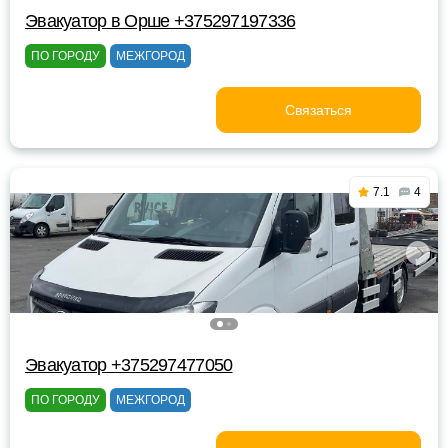
Эвакуатор в Орше +375297197336
ПО ГОРОДУ
МЕЖГОРОД
Связаться
7.1
4
Эвакуатор +375297477050
ПО ГОРОДУ
МЕЖГОРОД