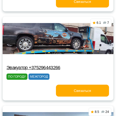
Связаться
6.1
7
Эвакуатор +375296443266
ПО ГОРОДУ
МЕЖГОРОД
Связаться
8.5
24