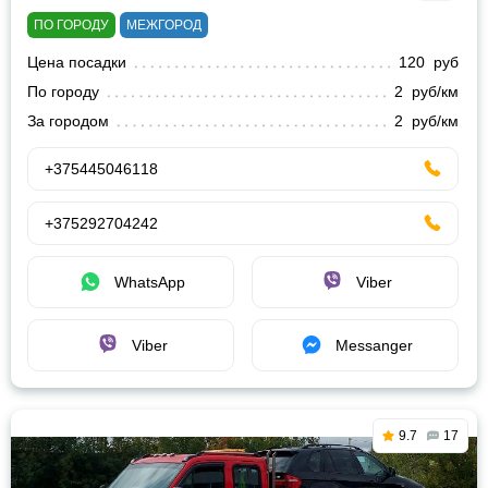
ПО ГОРОДУ
МЕЖГОРОД
Цена посадки
120 руб
По городу
2 руб/км
За городом
2 руб/км
+375445046118
+375292704242
WhatsApp
Viber
Viber
Messanger
9.7
17