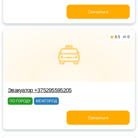
Связаться
6.5
0
Эвакуатор +375295595205
ПО ГОРОДУ
МЕЖГОРОД
Связаться