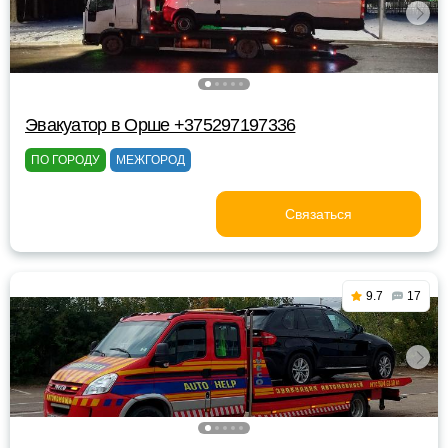
Эвакуатор в Орше +375297197336
ПО ГОРОДУ
МЕЖГОРОД
Связаться
9.7
17