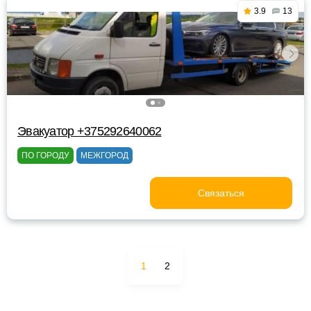
3.9
13
Эвакуатор +375292640062
ПО ГОРОДУ
МЕЖГОРОД
Связаться
1
2