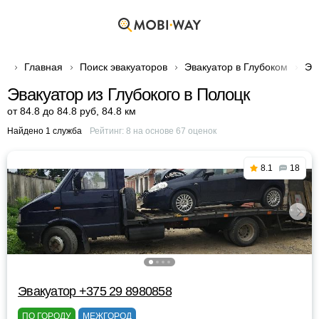
Главная
Поиск эвакуаторов
Эвакуатор в Глубоком
Эв
Эвакуатор из Глубокого в Полоцк
от 84.8 до 84.8 руб
,
84.8 км
Найдено 1 служба
Рейтинг:
8
на основе
67
оценок
8.1
18
Эвакуатор +375 29 8980858
ПО ГОРОДУ
МЕЖГОРОД