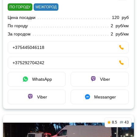
ПО ГОРОДУ
МЕЖГОРОД
Цена посадки
120 руб
По городу
2 руб/км
За городом
2 руб/км
+375445046118
+375292704242
WhatsApp
Viber
Viber
Messanger
8.5
43