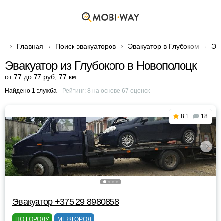
Главная
Поиск эвакуаторов
Эвакуатор в Глубоком
Эв
Эвакуатор из Глубокого в Новополоцк
от 77 до 77 руб
,
77 км
Найдено 1 служба
Рейтинг:
8
на основе
67
оценок
8.1
18
Эвакуатор +375 29 8980858
ПО ГОРОДУ
МЕЖГОРОД