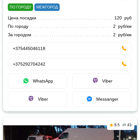
ПО ГОРОДУ
МЕЖГОРОД
Цена посадки
120 руб
По городу
2 руб/км
За городом
2 руб/км
+375445046118
+375292704242
WhatsApp
Viber
Viber
Messanger
8.5
43