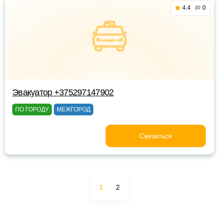
4.4
0
Эвакуатор +375297147902
ПО ГОРОДУ
МЕЖГОРОД
Связаться
1
2