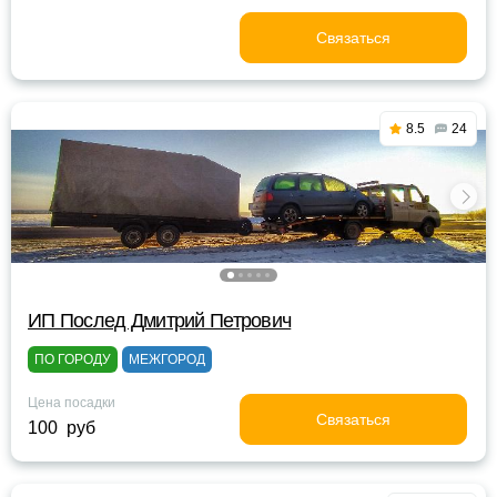
Связаться
8.5
24
ИП Послед Дмитрий Петрович
ПО ГОРОДУ
МЕЖГОРОД
Цена посадки
Связаться
100 руб