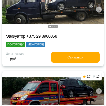
Эвакуатор +375 29 8980858
ПО ГОРОДУ
МЕЖГОРОД
Цена посадки
Связаться
1 руб
9.7
17