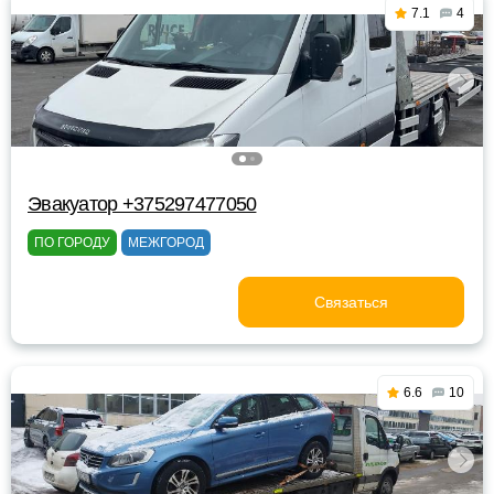
7.1
4
Эвакуатор +375297477050
ПО ГОРОДУ
МЕЖГОРОД
Связаться
6.6
10