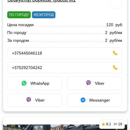
ПО ГОРОДУ
МЕЖГОРОД
Цена посадки
120 руб
По городу
2 руб/км
За городом
2 руб/км
+375445046118
+375292704242
WhatsApp
Viber
Viber
Messanger
8.1
18