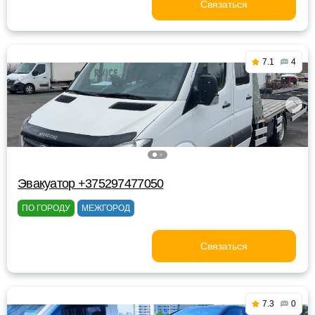
Связаться
7.1
4
Эвакуатор +375297477050
ПО ГОРОДУ
МЕЖГОРОД
Связаться
7.3
0