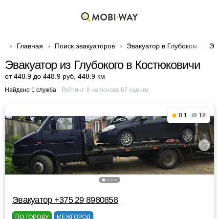
Главная
Поиск эвакуаторов
Эвакуатор в Глубоком
Эв
Эвакуатор из Глубокого в Костюковичи
от 448.9 до 448.9 руб
,
448.9 км
Найдено 1 служба
Рейтинг:
8
на основе
67
оценок
8.1
18
Эвакуатор +375 29 8980858
ПО ГОРОДУ
МЕЖГОРОД