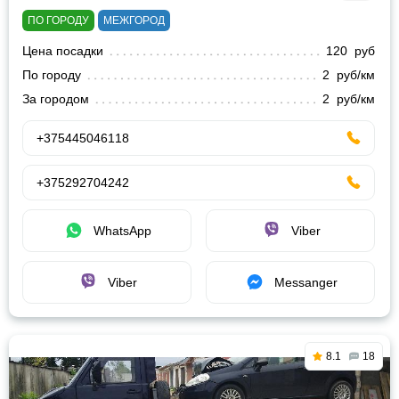
ПО ГОРОДУ
МЕЖГОРОД
Цена посадки
120 руб
По городу
2 руб/км
За городом
2 руб/км
+375445046118
+375292704242
WhatsApp
Viber
Viber
Messanger
8.1
18