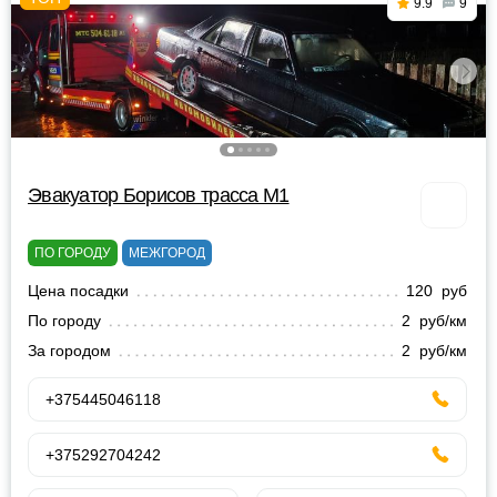
9.9
9
Эвакуатор Борисов трасса М1
ПО ГОРОДУ
МЕЖГОРОД
Цена посадки
120 руб
По городу
2 руб/км
За городом
2 руб/км
+375445046118
+375292704242