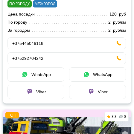
ПО ГОРОДУ
МЕЖГОРОД
Цена посадки
120 руб
По городу
2 руб/км
За городом
2 руб/км
+375445046118
+375292704242
WhatsApp
WhatsApp
Viber
Viber
8.3
0