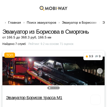
Главная
Поиск эвакуаторов
Эвакуатор в Борисове
Эв
Эвакуатор из Борисова в Сморгонь
от 166.5 до 368.3 руб
,
166.5 км
Найдено 7 служб
Рейтинг:
9.2
на основе
71
оценок
9.9
9
Эвакуатор Борисов трасса М1