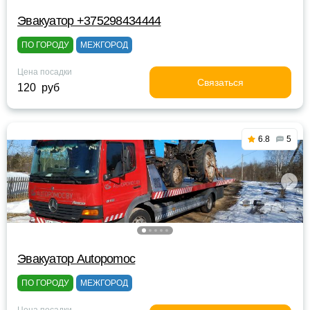
Эвакуатор +375298434444
ПО ГОРОДУ
МЕЖГОРОД
Цена посадки
Связаться
120 руб
6.8
5
Эвакуатор Autopomoc
ПО ГОРОДУ
МЕЖГОРОД