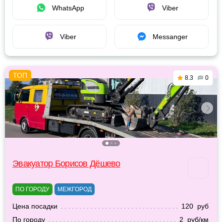
WhatsApp
Viber
Viber
Messanger
8.3
0
Эвакуатор Борисов Дёшево
ПО ГОРОДУ
МЕЖГОРОД
Цена посадки
120 руб
По городу
2 руб/км