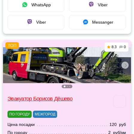
WhatsApp
Viber
Viber
Messanger
8.3
0
Эвакуатор Борисов Дёшево
ПО ГОРОДУ
МЕЖГОРОД
Цена посадки
120 руб
По городу
2 руб/км