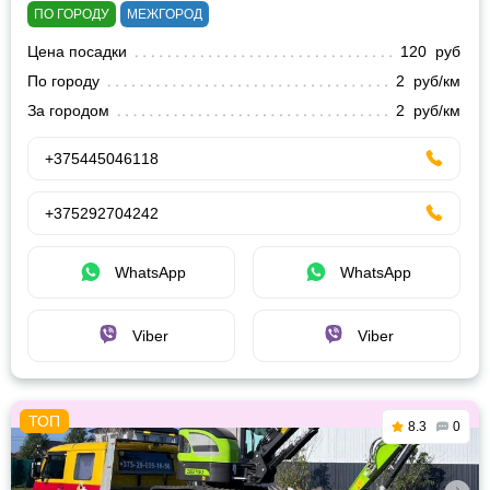
ПО ГОРОДУ
МЕЖГОРОД
Цена посадки
120 руб
По городу
2 руб/км
За городом
2 руб/км
+375445046118
+375292704242
WhatsApp
WhatsApp
Viber
Viber
8.3
0