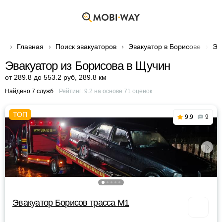
Главная
Поиск эвакуаторов
Эвакуатор в Борисове
Эв
Эвакуатор из Борисова в Щучин
от 289.8 до 553.2 руб
,
289.8 км
Найдено 7 служб
Рейтинг:
9.2
на основе
71
оценок
9.9
9
Эвакуатор Борисов трасса М1