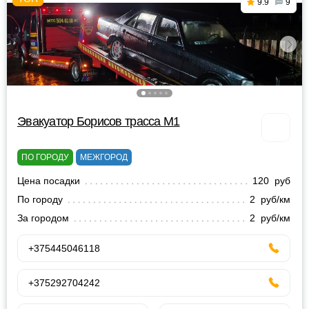
9.9
9
Эвакуатор Борисов трасса М1
ПО ГОРОДУ
МЕЖГОРОД
Цена посадки
120 руб
По городу
2 руб/км
За городом
2 руб/км
+375445046118
+375292704242