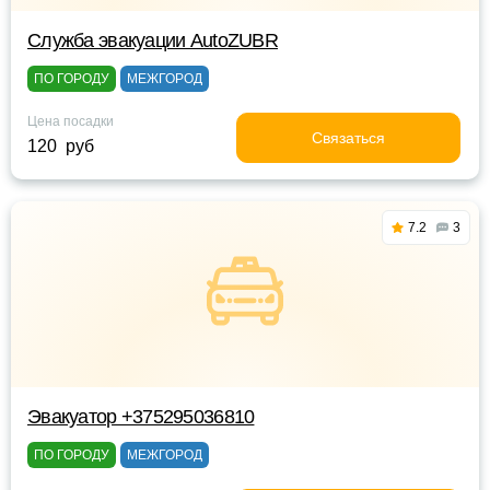
Служба эвакуации AutoZUBR
ПО ГОРОДУ
МЕЖГОРОД
Цена посадки
Связаться
120 руб
7.2
3
Эвакуатор +375295036810
ПО ГОРОДУ
МЕЖГОРОД