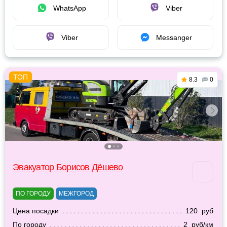
WhatsApp
Viber
Viber
Messanger
8.3
0
Эвакуатор Борисов Дёшево
ПО ГОРОДУ
МЕЖГОРОД
Цена посадки
120 руб
По городу
2 руб/км