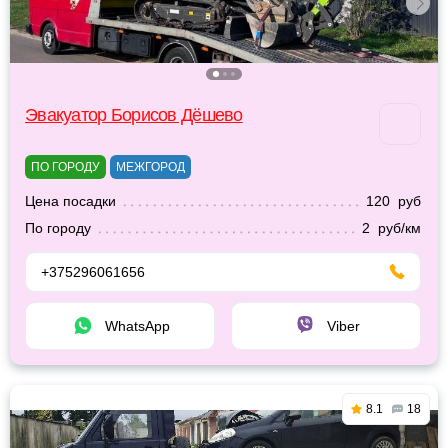
Эвакуатор Борисов Дёшево
ПО ГОРОДУ
МЕЖГОРОД
Цена посадки
120 руб
По городу
2 руб/км
+375296061656
WhatsApp
Viber
8.1
18