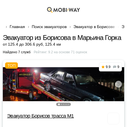
Главная
Поиск эвакуаторов
Эвакуатор в Борисове
Эв
Эвакуатор из Борисова в Марьина Горка
от 125.4 до 306.6 руб
,
125.4 км
Найдено 7 служб
Рейтинг:
9.2
на основе
71
оценок
9.9
9
Эвакуатор Борисов трасса М1