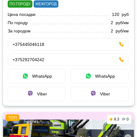
ПО ГОРОДУ
МЕЖГОРОД
Цена посадки
120 руб
По городу
2 руб/км
За городом
2 руб/км
+375445046118
+375292704242
WhatsApp
WhatsApp
Viber
Viber
8.3
0