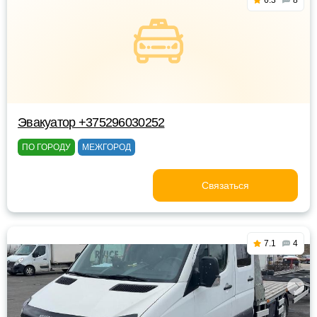
6.3
8
Эвакуатор +375296030252
ПО ГОРОДУ
МЕЖГОРОД
Связаться
7.1
4