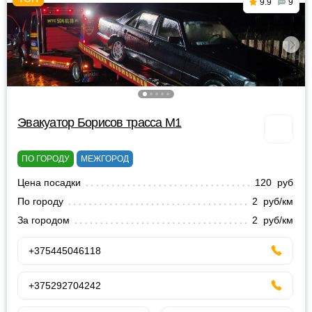
9.9
9
Эвакуатор Борисов трасса М1
ПО ГОРОДУ
МЕЖГОРОД
Цена посадки
120 руб
По городу
2 руб/км
За городом
2 руб/км
+375445046118
+375292704242