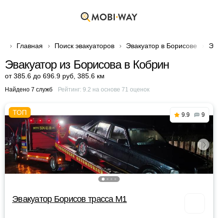
Главная
Поиск эвакуаторов
Эвакуатор в Борисове
Эв
Эвакуатор из Борисова в Кобрин
от 385.6 до 696.9 руб
,
385.6 км
Найдено 7 служб
Рейтинг:
9.2
на основе
71
оценок
9.9
9
Эвакуатор Борисов трасса М1