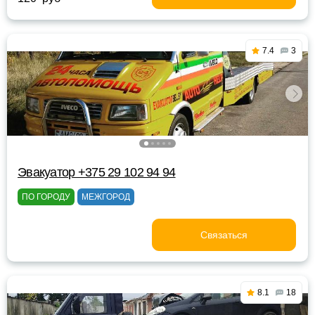
7.4
3
Эвакуатор +375 29 102 94 94
ПО ГОРОДУ
МЕЖГОРОД
Связаться
8.1
18