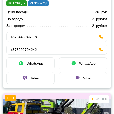
ПО ГОРОДУ
МЕЖГОРОД
Цена посадки
120 руб
По городу
2 руб/км
За городом
2 руб/км
+375445046118
+375292704242
WhatsApp
WhatsApp
Viber
Viber
8.3
0