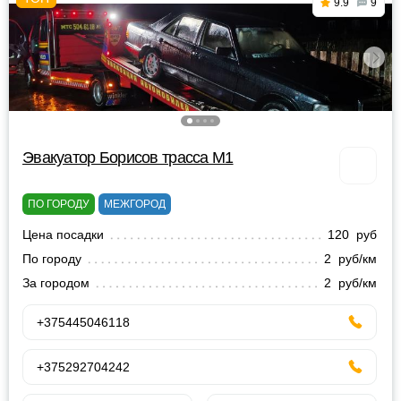
9.9
9
Эвакуатор Борисов трасса М1
ПО ГОРОДУ
МЕЖГОРОД
Цена посадки
120 руб
По городу
2 руб/км
За городом
2 руб/км
+375445046118
+375292704242