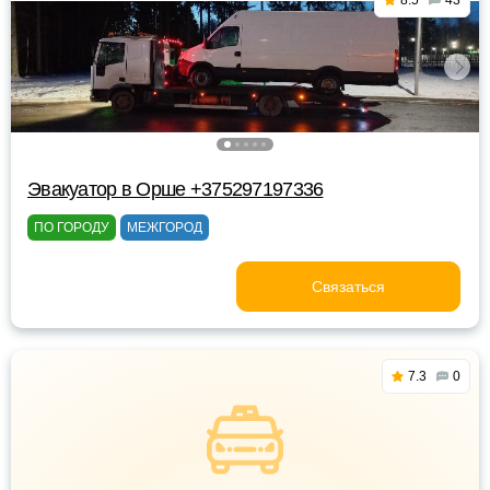
8.5
43
Эвакуатор в Орше +375297197336
ПО ГОРОДУ
МЕЖГОРОД
Связаться
7.3
0