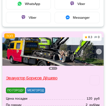
WhatsApp
Viber
Viber
Messanger
8.3
0
Эвакуатор Борисов Дёшево
ПО ГОРОДУ
МЕЖГОРОД
Цена посадки
120 руб
По городу
2 руб/км