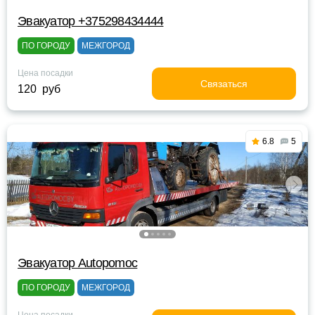
Эвакуатор +375298434444
ПО ГОРОДУ
МЕЖГОРОД
Цена посадки
Связаться
120 руб
6.8
5
Эвакуатор Autopomoc
ПО ГОРОДУ
МЕЖГОРОД