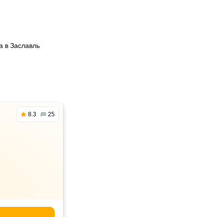
а в Заславль
8.3
25