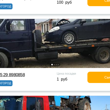
Свя
100 руб
ЖГОРОД
Цена посадки
5 29 8980858
Свя
1 руб
ЖГОРОД