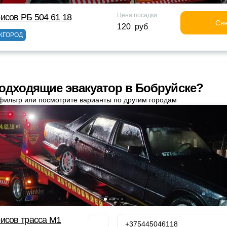
Цена посадки
исов РБ 504 61 18
Свя
120 руб
ЖГОРОД
одходящие эвакуатор в Бобруйске?
фильтр или посмотрите варианты по другим городам
исов трасса М1
+375445046118