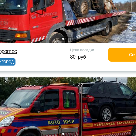
Цена посадки
topomoc
Свя
80 руб
ЖГОРОД