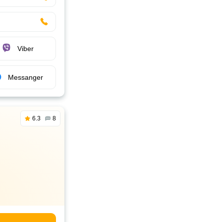
Viber
Messanger
6.3
8