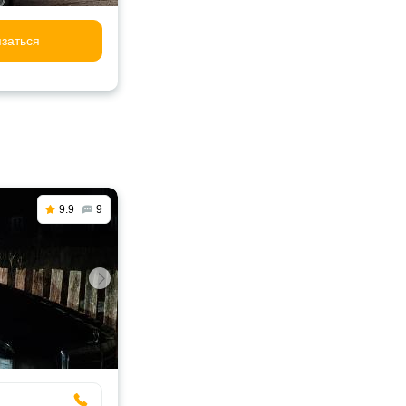
заться
9.9
9