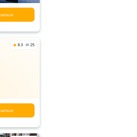
заться
8.3
25
заться