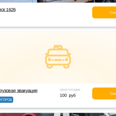
ск 1626
Свя
Цена посадки
рузовая эвакуация
Свя
100 руб
ЖГОРОД