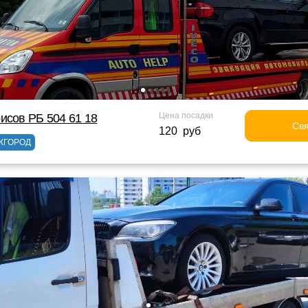
Цена посадки
исов РБ 504 61 18
Свя
120 руб
ЖГОРОД