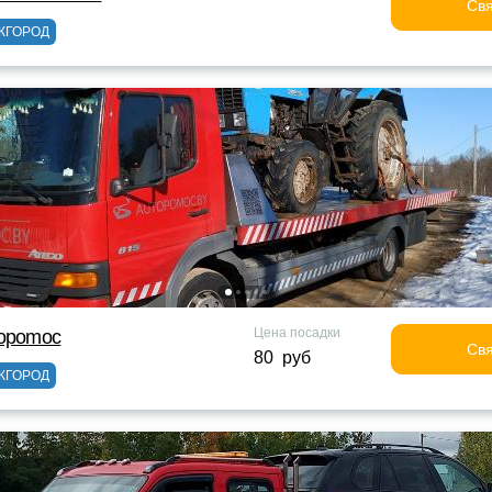
Свя
ЖГОРОД
Цена посадки
topomoc
Свя
80 руб
ЖГОРОД