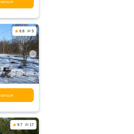
заться
6.8
5
заться
9.7
17