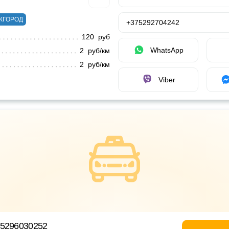
ЖГОРОД
+375292704242
120 руб
WhatsApp
2 руб/км
2 руб/км
Viber
75296030252