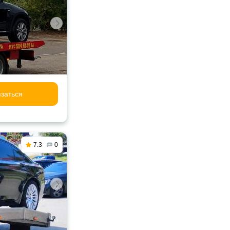
заться
7.3
0