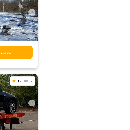
заться
9.7
17