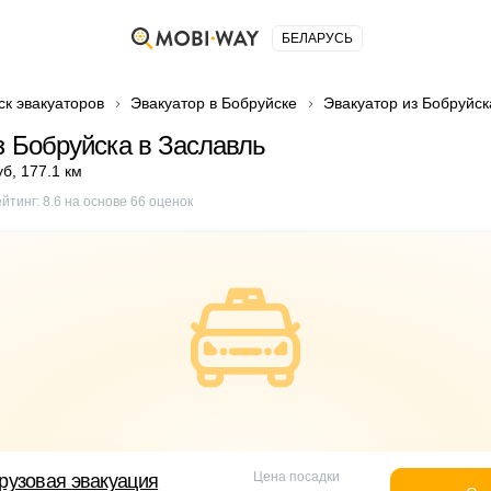
БЕЛАРУСЬ
ск эвакуаторов
Эвакуатор в Бобруйске
Эвакуатор из Бобруйск
з Бобруйска в Заславль
уб
,
177.1 км
ейтинг:
8.6
на основе
66
оценок
Цена посадки
рузовая эвакуация