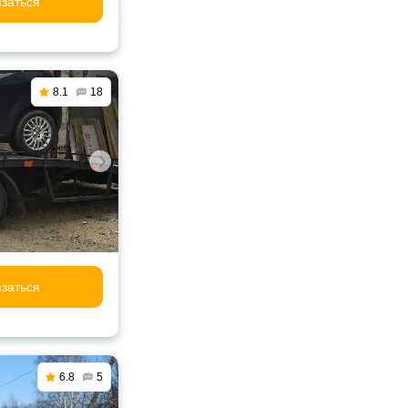
заться
8.1
18
заться
6.8
5