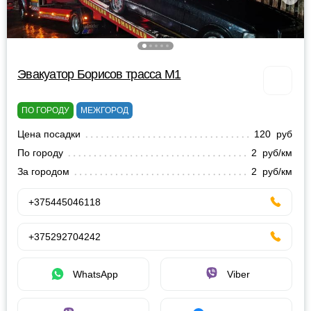
Эвакуатор Борисов трасса М1
ПО ГОРОДУ
МЕЖГОРОД
Цена посадки
120 руб
По городу
2 руб/км
За городом
2 руб/км
+375445046118
+375292704242
WhatsApp
Viber