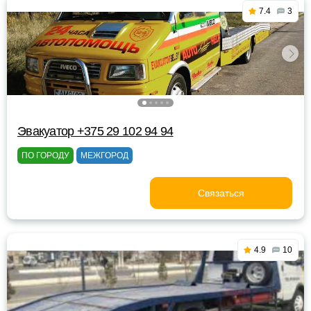
7.4
3
Эвакуатор +375 29 102 94 94
ПО ГОРОДУ
МЕЖГОРОД
Связаться
4.9
10