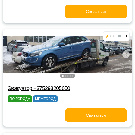
Связаться
6.6
10
Эвакуатор +375293205050
ПО ГОРОДУ
МЕЖГОРОД
Связаться