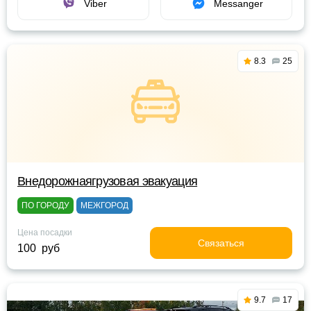
Viber
Messanger
8.3
25
Внедорожнаягрузовая эвакуация
ПО ГОРОДУ
МЕЖГОРОД
Цена посадки
Связаться
100 руб
9.7
17