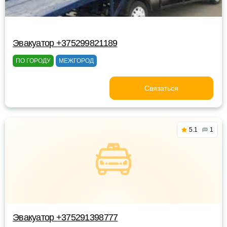
Эвакуатор +375299821189
ПО ГОРОДУ
МЕЖГОРОД
Связаться
5.1
1
Эвакуатор +375291398777