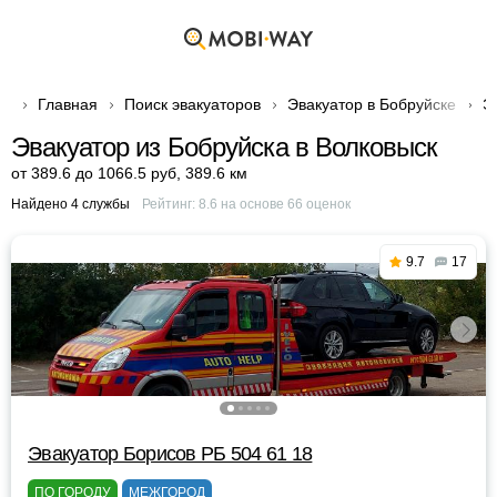
Главная
Поиск эвакуаторов
Эвакуатор в Бобруйске
Э
Эвакуатор из Бобруйска в Волковыск
от 389.6 до 1066.5 руб
,
389.6 км
Найдено 4 службы
Рейтинг:
8.6
на основе
66
оценок
9.7
17
Эвакуатор Борисов РБ 504 61 18
ПО ГОРОДУ
МЕЖГОРОД