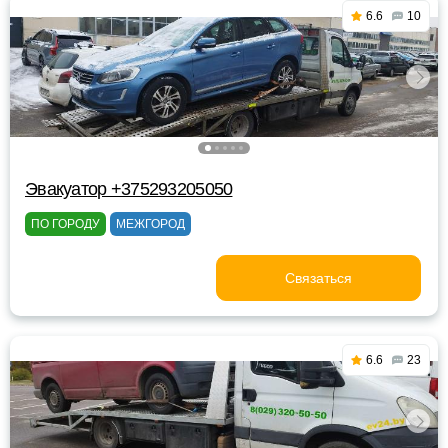
6.6
10
Эвакуатор +375293205050
ПО ГОРОДУ
МЕЖГОРОД
Связаться
6.6
23