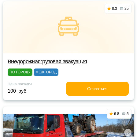
8.3
25
Внедорожнаягрузовая эвакуация
ПО ГОРОДУ
МЕЖГОРОД
Цена посадки
Связаться
100 руб
6.8
5