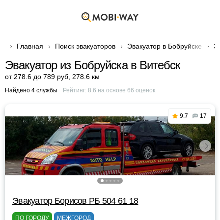
Главная
Поиск эвакуаторов
Эвакуатор в Бобруйске
Э
Эвакуатор из Бобруйска в Витебск
от 278.6 до 789 руб
,
278.6 км
Найдено 4 службы
Рейтинг:
8.6
на основе
66
оценок
9.7
17
Эвакуатор Борисов РБ 504 61 18
ПО ГОРОДУ
МЕЖГОРОД