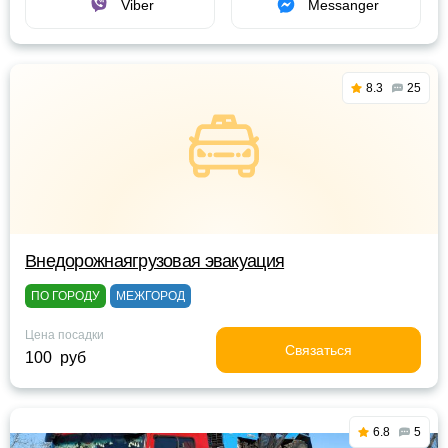
Viber
Messanger
8.3
25
Внедорожнаягрузовая эвакуация
ПО ГОРОДУ
МЕЖГОРОД
Цена посадки
Связаться
100 руб
6.8
5