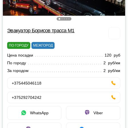
Эвакуатор Борисов трасса М1
ПО ГОРОДУ
МЕЖГОРОД
Цена посадки
120 руб
По городу
2 руб/км
За городом
2 руб/км
+375445046118
+375292704242
WhatsApp
Viber