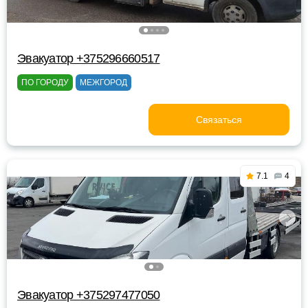
Эвакуатор +375296660517
ПО ГОРОДУ
МЕЖГОРОД
Связаться
7.1
4
Эвакуатор +375297477050