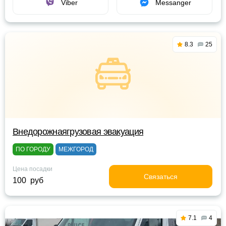
Viber
Messanger
8.3
25
Внедорожнаягрузовая эвакуация
ПО ГОРОДУ
МЕЖГОРОД
Цена посадки
Связаться
100 руб
7.1
4