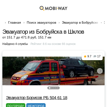
Главная
Поиск эвакуаторов
Эвакуатор в Бобруйске
Э
Эвакуатор из Бобруйска в Шклов
от 151.7 до 471.8 руб
,
151.7 км
Найдено 4 службы
Рейтинг:
8.6
на основе
66
оценок
9.7
17
Эвакуатор Борисов РБ 504 61 18
ПО ГОРОДУ
МЕЖГОРОД