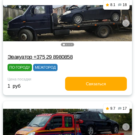
8.1
18
Эвакуатор +375 29 8980858
ПО ГОРОДУ
МЕЖГОРОД
Цена посадки
Связаться
1 руб
9.7
17