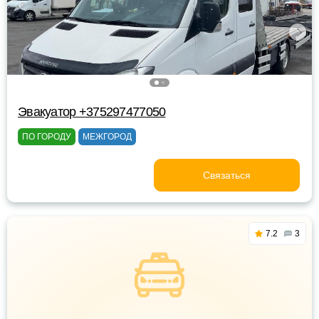
Эвакуатор +375297477050
ПО ГОРОДУ
МЕЖГОРОД
Связаться
7.2
3