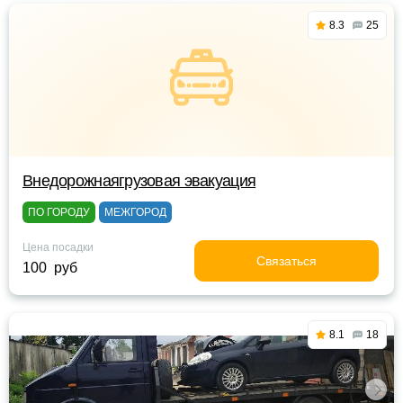
8.3
25
Внедорожнаягрузовая эвакуация
ПО ГОРОДУ
МЕЖГОРОД
Цена посадки
Связаться
100 руб
8.1
18