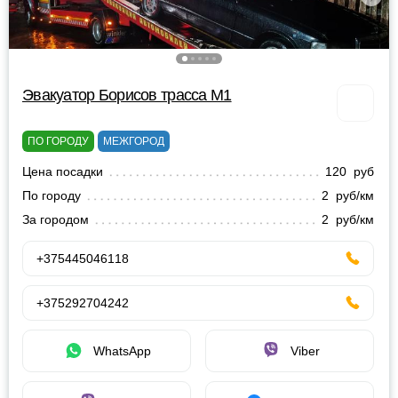
Эвакуатор Борисов трасса М1
ПО ГОРОДУ
МЕЖГОРОД
Цена посадки
120 руб
По городу
2 руб/км
За городом
2 руб/км
+375445046118
+375292704242
WhatsApp
Viber