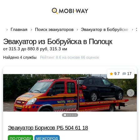
Главная
Поиск эвакуаторов
Эвакуатор в Бобруйске
Э
Эвакуатор из Бобруйска в Полоцк
от 315.3 до 880.8 руб
,
315.3 км
Найдено 4 службы
Рейтинг:
8.6
на основе
66
оценок
9.7
17
Эвакуатор Борисов РБ 504 61 18
ПО ГОРОДУ
МЕЖГОРОД