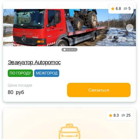
6.8
5
Эвакуатор Autopomoc
ПО ГОРОДУ
МЕЖГОРОД
Цена посадки
Связаться
80 руб
8.3
25