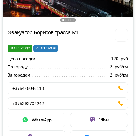
Эвакуатор Борисов трасса М1
ПО ГОРОДУ
МЕЖГОРОД
Цена посадки
120 руб
По городу
2 руб/км
За городом
2 руб/км
+375445046118
+375292704242
WhatsApp
Viber