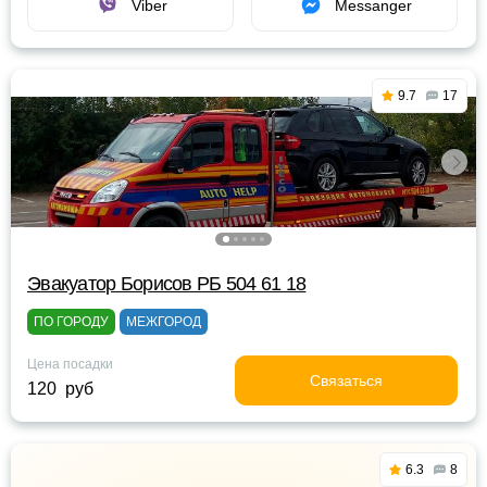
Viber
Messanger
9.7
17
Эвакуатор Борисов РБ 504 61 18
ПО ГОРОДУ
МЕЖГОРОД
Цена посадки
Связаться
120 руб
6.3
8