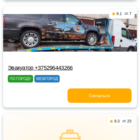
6.1
7
Эвакуатор +375296443266
ПО ГОРОДУ
МЕЖГОРОД
Связаться
8.3
25