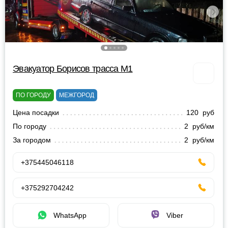
Эвакуатор Борисов трасса М1
ПО ГОРОДУ
МЕЖГОРОД
Цена посадки
120 руб
По городу
2 руб/км
За городом
2 руб/км
+375445046118
+375292704242
WhatsApp
Viber