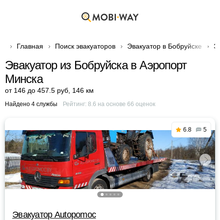
Главная
Поиск эвакуаторов
Эвакуатор в Бобруйске
Э
Эвакуатор из Бобруйска в Аэропорт
Минска
от 146 до 457.5 руб
,
146 км
Найдено 4 службы
Рейтинг:
8.6
на основе
66
оценок
6.8
5
Эвакуатор Autopomoc