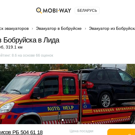
БЕЛАРУСЬ
ск эвакуаторов
Эвакуатор в Бобруйске
Эвакуатор из Бобруйск
з Бобруйска в Лида
уб
,
319.1 км
ейтинг:
8.6
на основе
66
оценок
Цена посадки
исов РБ 504 61 18