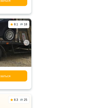
заться
8.1
18
заться
8.3
25