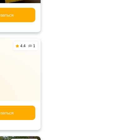
заться
4.4
1
заться