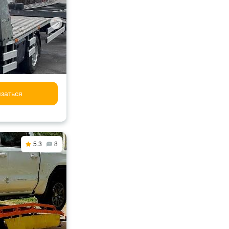
заться
5.3
8