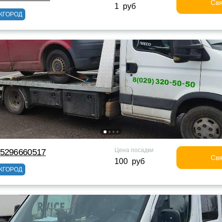
Свя
1 руб
ЖГОРОД
Цена посадки
75296660517
Свя
100 руб
ЖГОРОД