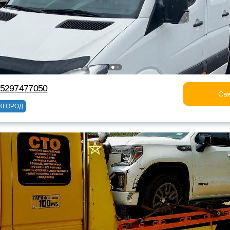
75297477050
Свя
ЖГОРОД