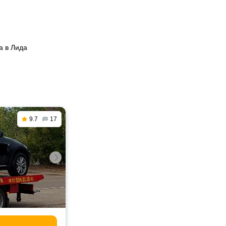
а в Лида
9.7
17