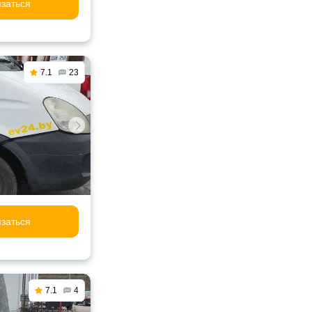
заться
7.1
23
заться
7.1
4