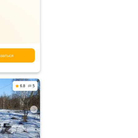
заться
6.8
5