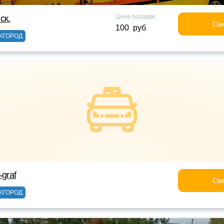
Цена посадки
ск.
Свя
100 руб
ЖГОРОД
-graf
Свя
ЖГОРОД