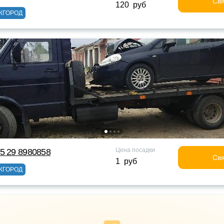
Свя
120 руб
ЖГОРОД
Цена посадки
5 29 8980858
Свя
1 руб
ЖГОРОД