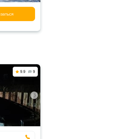
заться
9.9
9