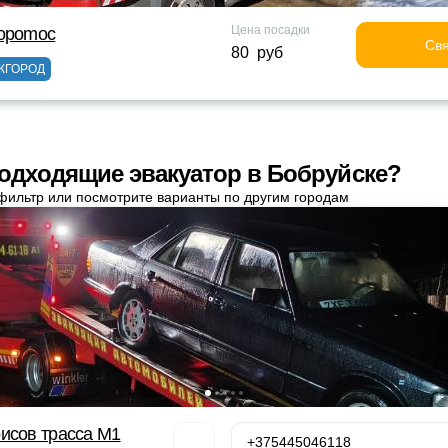
Цена посадки
topomoc
Свя
80 руб
ЖГОРОД
одходящие эвакуатор в Бобруйске?
фильтр или посмотрите варианты по другим городам
исов трасса М1
+375445046118