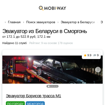
Главная
Поиск эвакуаторов
Эвакуатор в Беларуси
Эв
Эвакуатор из Беларуси в Сморгонь
от 172.1 до 522.8 руб
,
172.1 км
Найдено 11 служб
Рейтинг:
9
на основе
178
оценок
9.9
9
Эвакуатор Борисов трасса М1
ПО ГОРОДУ
МЕЖГОРОД