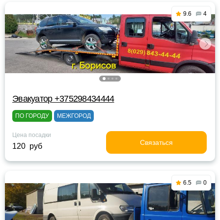
9.6
4
Эвакуатор +375298434444
ПО ГОРОДУ
МЕЖГОРОД
Цена посадки
Связаться
120 руб
6.5
0