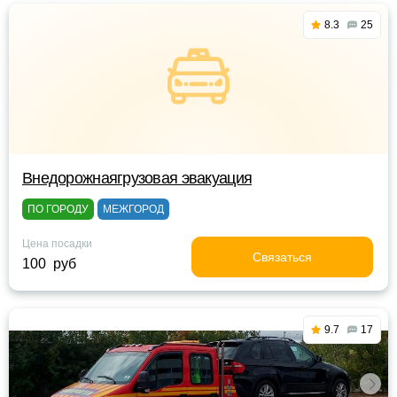
8.3
25
Внедорожнаягрузовая эвакуация
ПО ГОРОДУ
МЕЖГОРОД
Цена посадки
Связаться
100 руб
9.7
17