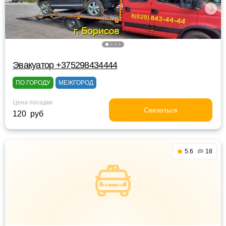
Эвакуатор +375298434444
ПО ГОРОДУ
МЕЖГОРОД
Цена посадки
Связаться
120 руб
5.6
18