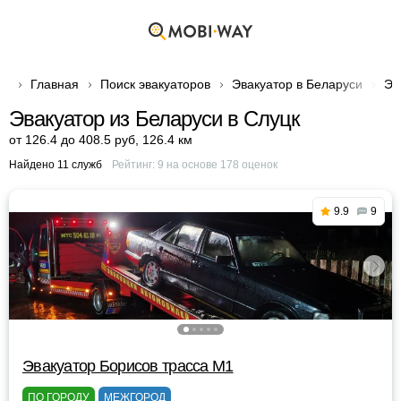
Главная
Поиск эвакуаторов
Эвакуатор в Беларуси
Эв
Эвакуатор из Беларуси в Слуцк
от 126.4 до 408.5 руб
,
126.4 км
Найдено 11 служб
Рейтинг:
9
на основе
178
оценок
9.9
9
Эвакуатор Борисов трасса М1
ПО ГОРОДУ
МЕЖГОРОД