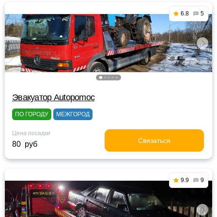
6.8
5
Эвакуатор Autopomoc
ПО ГОРОДУ
МЕЖГОРОД
Цена посадки
Связаться
80 руб
9.9
9