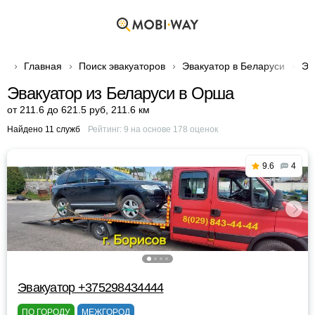
Главная
Поиск эвакуаторов
Эвакуатор в Беларуси
Эв
Эвакуатор из Беларуси в Орша
от 211.6 до 621.5 руб
,
211.6 км
Найдено 11 служб
Рейтинг:
9
на основе
178
оценок
9.6
4
Эвакуатор +375298434444
ПО ГОРОДУ
МЕЖГОРОД