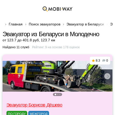
Главная
Поиск эвакуаторов
Эвакуатор в Беларуси
Эв
Эвакуатор из Беларуси в Молодечно
от 123.7 до 401.8 руб
,
123.7 км
Найдено 11 служб
Рейтинг:
9
на основе
178
оценок
8.3
0
Эвакуатор Борисов Дёшево
ПО ГОРОДУ
МЕЖГОРОД