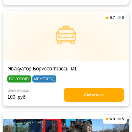
6.7
0
Эвакуатор Борисов трассы м1
ПО ГОРОДУ
МЕЖГОРОД
Цена посадки
Связаться
100 руб
6.8
5