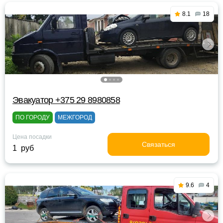
8.1
18
Эвакуатор +375 29 8980858
ПО ГОРОДУ
МЕЖГОРОД
Цена посадки
Связаться
1 руб
9.6
4