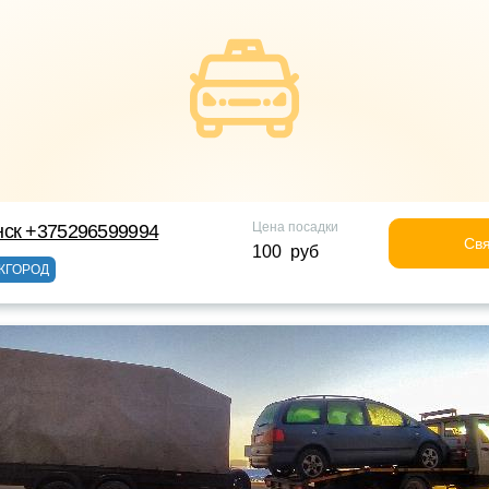
Цена посадки
нск +375296599994
Свя
100 руб
ЖГОРОД