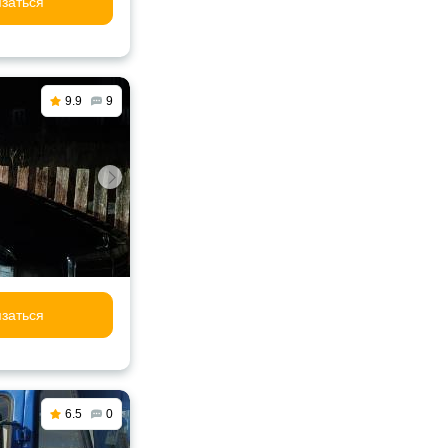
заться
9.9
9
заться
6.5
0