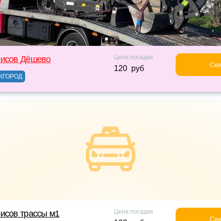
Цена посадки
рисов Дёшево
Свя
120 руб
ЖГОРОД
Цена посадки
исов трассы м1
Свя