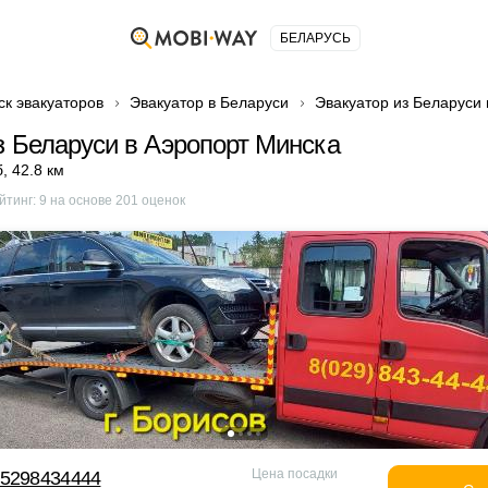
БЕЛАРУСЬ
ск эвакуаторов
Эвакуатор в Беларуси
Эвакуатор из Беларуси
з Беларуси в Аэропорт Минска
б
,
42.8 км
йтинг:
9
на основе
201
оценок
Цена посадки
75298434444