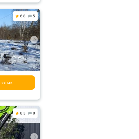
6.8
5
заться
8.3
0