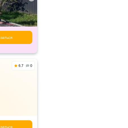
заться
6.7
0
заться