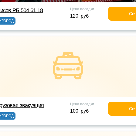
Цена посадки
исов РБ 504 61 18
Свя
120 руб
ЖГОРОД
Цена посадки
рузовая эвакуация
Свя
100 руб
ЖГОРОД