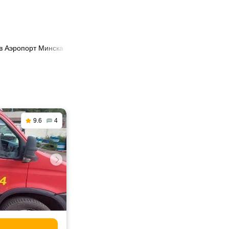
 в Аэропорт Минска
9.6
4