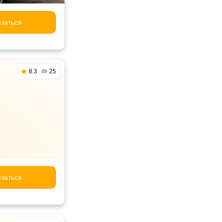
заться
8.3
25
заться