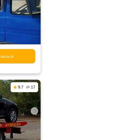
заться
9.7
17