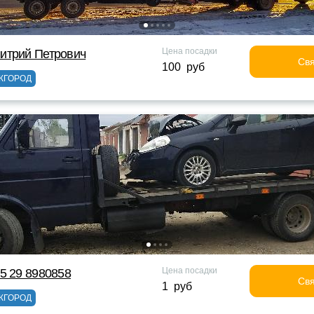
Цена посадки
итрий Петрович
Свя
100 руб
ЖГОРОД
Цена посадки
5 29 8980858
Свя
1 руб
ЖГОРОД