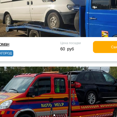
Цена посадки
Роман
Свя
60 руб
ЖГОРОД