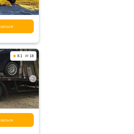
заться
8.1
18
заться