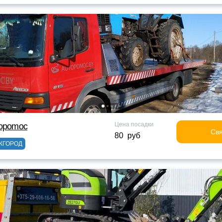
Цена посадки
topomoc
Свя
80 руб
ЖГОРОД