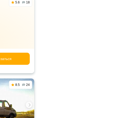
5.6
18
заться
8.5
24