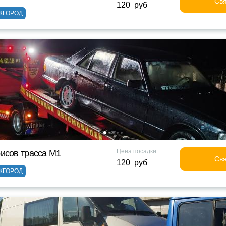
Свя
120 руб
ЖГОРОД
Цена посадки
исов трасса М1
Свя
120 руб
ЖГОРОД