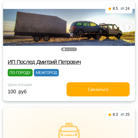
8.5
24
ИП Послед Дмитрий Петрович
ПО ГОРОДУ
МЕЖГОРОД
Цена посадки
Связаться
100 руб
8.3
25