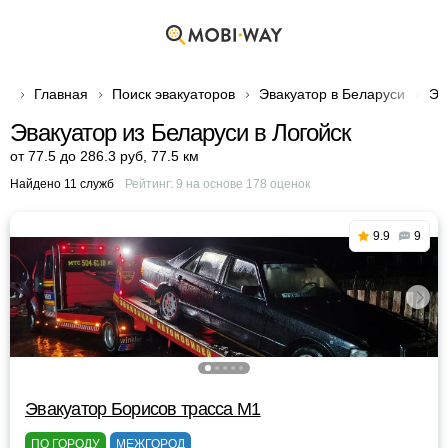
Главная
Поиск эвакуаторов
Эвакуатор в Беларуси
Эв
Эвакуатор из Беларуси в Логойск
от 77.5 до 286.3 руб
,
77.5 км
Найдено 11 служб
Рейтинг:
9
на основе
178
оценок
9.9
9
Эвакуатор Борисов трасса М1
ПО ГОРОДУ
МЕЖГОРОД