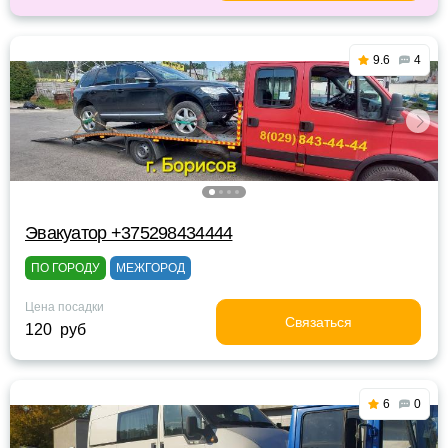
9.6
4
Эвакуатор +375298434444
ПО ГОРОДУ
МЕЖГОРОД
Цена посадки
Связаться
120 руб
6
0