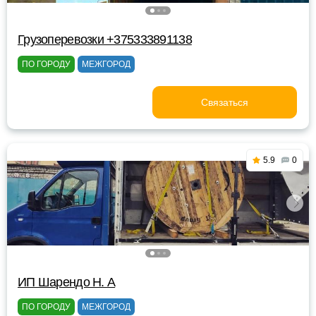
Грузоперевозки +375333891138
ПО ГОРОДУ
МЕЖГОРОД
Связаться
5.9
0
ИП Шарендо Н. А
ПО ГОРОДУ
МЕЖГОРОД