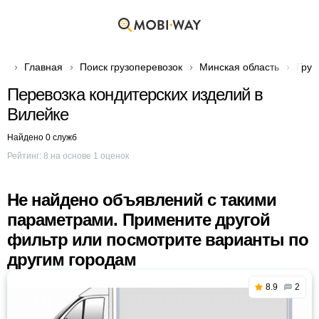
Главная
Поиск грузоперевозок
Минская область
Груз
Перевозка кондитерских изделий в
Вилейке
Найдено 0 служб
Рейтинг:
8
на основе
1
оценок
Не найдено объявлений с такими
параметрами. Примените другой
фильтр или посмотрите варианты по
другим городам
8.9
2