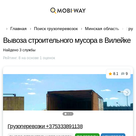
Главная
Поиск грузоперевозок
Минская область
Груз
Вывоза строительного мусора в Вилейке
Найдено 3 службы
Рейтинг:
8
на основе
1
оценок
8.1
9
Грузоперевозки +375333891138