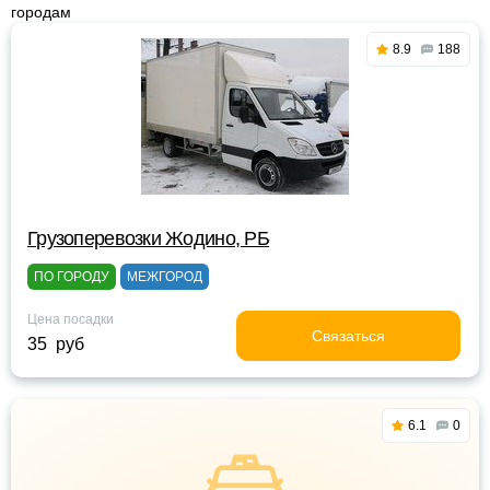
городам
8.9
188
Грузоперевозки Жодино, РБ
ПО ГОРОДУ
МЕЖГОРОД
Цена посадки
Связаться
35 руб
6.1
0