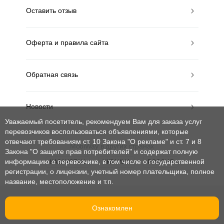
Оставить отзыв
Оферта и правила сайта
Обратная связь
Новости
Уважаемый посетитель, рекомендуем Вам для заказа услуг
перевозчиков воспользоваться объявлениями, которые
отвечают требованиям ст. 10 Закона "О рекламе" и ст. 7 и 8
MobiWay в других странах
Закона "О защите прав потребителей"
и содержат полную
информацию о перевозчике, в том числе о государственной
КАЗАХСТАН
УКРАИНА
РОССИЯ
регистрации, о лицензии, учетный номер плательщика, полное
название, местоположение и т.п.
© mobiway-by.com. 2008-2026. Все права защищены.
Ознакомлен
При использовании материалов ссылка на сайт обязательна.