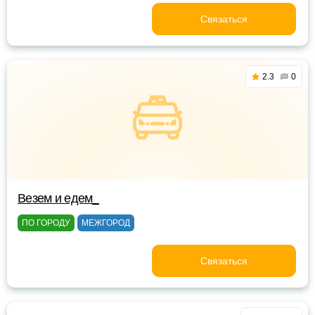
Связаться
2.3
0
Везем и едем_
ПО ГОРОДУ
МЕЖГОРОД
Связаться