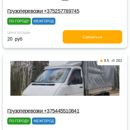
Грузоперевозки +375257789745
ПО ГОРОДУ
МЕЖГОРОД
Цена посадки
Связаться
20 руб
8.5
201
Грузоперевозки +375445510841
ПО ГОРОДУ
МЕЖГОРОД