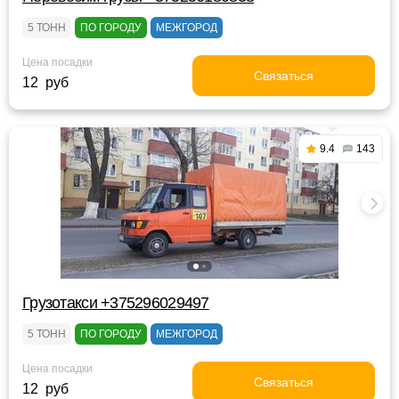
5 ТОНН
ПО ГОРОДУ
МЕЖГОРОД
Цена посадки
Связаться
12 руб
9.4
143
Грузотакси +375296029497
5 ТОНН
ПО ГОРОДУ
МЕЖГОРОД
Цена посадки
Связаться
12 руб