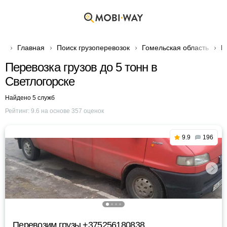
Главная
Поиск грузоперевозок
Гомельская область
Г
Перевозка грузов до 5 тонн в
Светлогорске
Найдено 5 служб
Рейтинг:
9.6
на основе
357
оценок
9.9
196
Перевозим грузы +375256180838