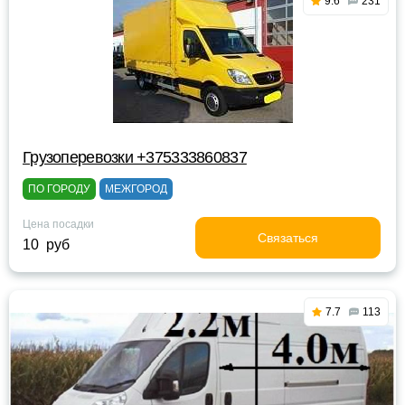
9.6
231
Грузоперевозки +375333860837
ПО ГОРОДУ
МЕЖГОРОД
Цена посадки
Связаться
10 руб
7.7
113