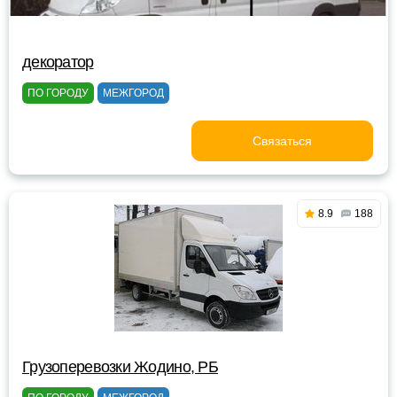
декоратор
ПО ГОРОДУ
МЕЖГОРОД
Связаться
8.9
188
Грузоперевозки Жодино, РБ