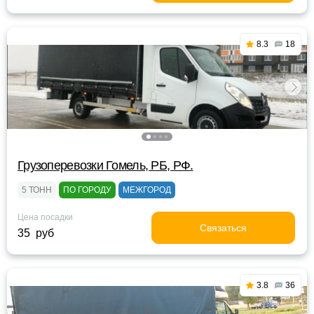
8.3
18
Грузоперевозки Гомель, РБ, РФ.
5 ТОНН
ПО ГОРОДУ
МЕЖГОРОД
Цена посадки
Связаться
35 руб
3.8
36