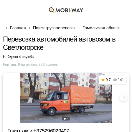
Главная
Поиск грузоперевозок
Гомельская область
Г
Перевозка автомобилей автовозом в
Светлогорске
Найдено 4 службы
Рейтинг:
9
на основе
336
оценок
9.7
141
Грузотакси +375296029497