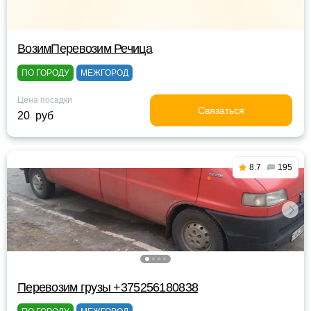
ВозимПеревозим Речица
ПО ГОРОДУ
МЕЖГОРОД
Цена посадки
Связаться
20 руб
8.7
195
Перевозим грузы +375256180838