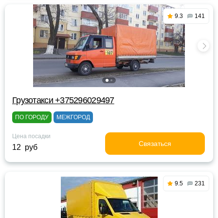
9.3
141
Грузотакси +375296029497
ПО ГОРОДУ
МЕЖГОРОД
Цена посадки
Связаться
12 руб
9.5
231