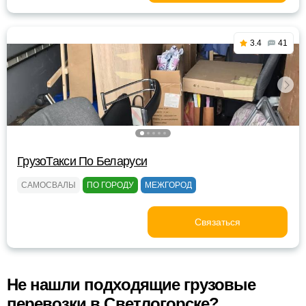
3.4
41
ГрузоТакси По Беларуси
САМОСВАЛЫ
ПО ГОРОДУ
МЕЖГОРОД
Связаться
Не нашли подходящие грузовые
перевозки в Светлогорске?