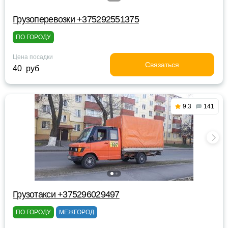
Грузоперевозки +375292551375
ПО ГОРОДУ
Цена посадки
Связаться
40 руб
9.3
141
Грузотакси +375296029497
ПО ГОРОДУ
МЕЖГОРОД