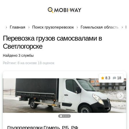
Главная
Поиск грузоперевозок
Гомельская область
Г
Перевозка грузов самосвалами в
Светлогорске
Найдено 3 службы
Рейтинг:
8
на основе
18
оценок
8.3
18
Грузоперевозки Гомель, РБ, РФ.