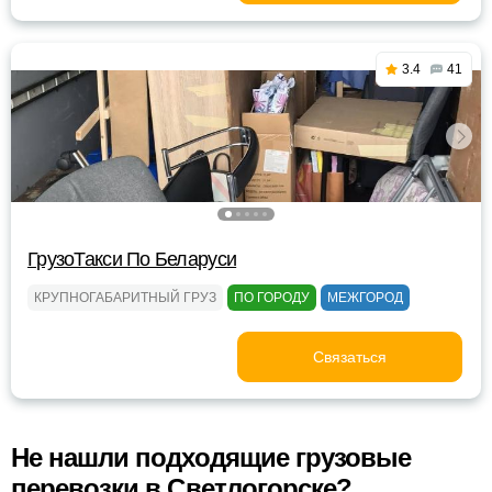
3.4
41
ГрузоТакси По Беларуси
КРУПНОГАБАРИТНЫЙ ГРУЗ
ПО ГОРОДУ
МЕЖГОРОД
Связаться
Не нашли подходящие грузовые
перевозки в Светлогорске?