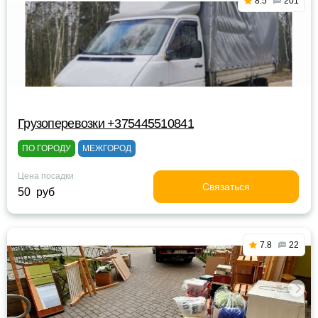
8.5
201
Грузоперевозки +375445510841
ПО ГОРОДУ
МЕЖГОРОД
Цена посадки
Связаться
50 руб
7.8
22