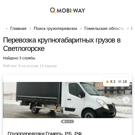
Главная
Поиск грузоперевозок
Гомельская область
Г
Перевозка крупногабаритных грузов в
Светлогорске
Найдено 3 службы
Рейтинг:
8
на основе
18
оценок
8.3
18
Грузоперевозки Гомель, РБ, РФ.