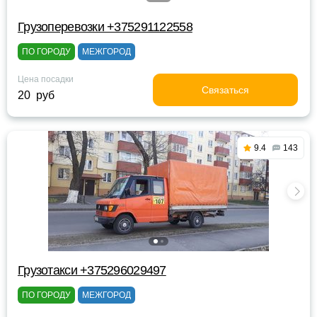
Грузоперевозки +375291122558
ПО ГОРОДУ
МЕЖГОРОД
Цена посадки
Связаться
20 руб
9.4
143
Грузотакси +375296029497
ПО ГОРОДУ
МЕЖГОРОД