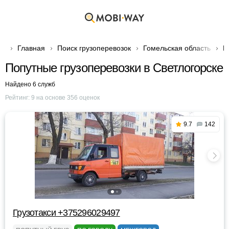
Главная
Поиск грузоперевозок
Гомельская область
Г
Попутные грузоперевозки в Светлогорске
Найдено 6 служб
Рейтинг:
9
на основе
356
оценок
9.7
142
Грузотакси +375296029497