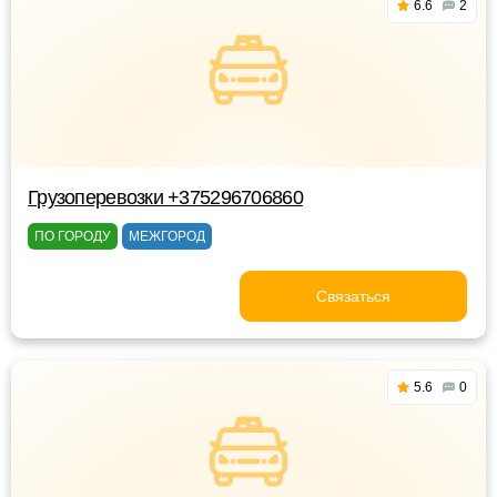
6.6
2
Грузоперевозки +375296706860
ПО ГОРОДУ
МЕЖГОРОД
Связаться
5.6
0