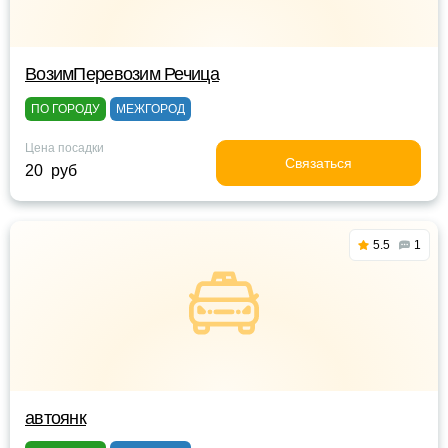
ВозимПеревозим Речица
ПО ГОРОДУ
МЕЖГОРОД
Цена посадки
Связаться
20 руб
5.5
1
автоянк