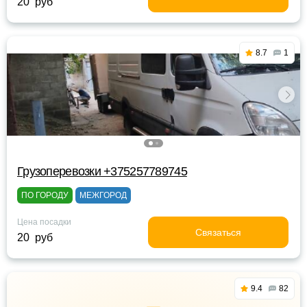
20 руб
8.7
1
Грузоперевозки +375257789745
ПО ГОРОДУ
МЕЖГОРОД
Цена посадки
Связаться
20 руб
9.4
82