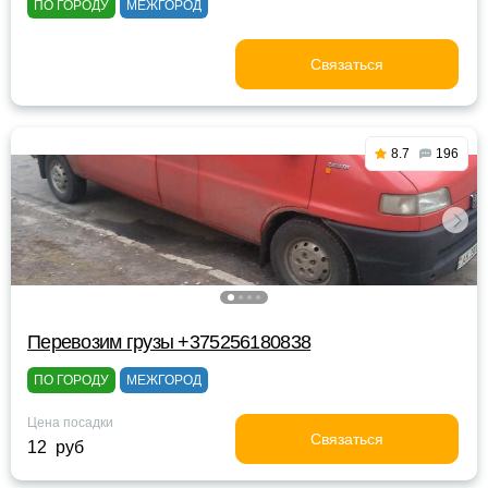
ПО ГОРОДУ
МЕЖГОРОД
Связаться
8.7
196
Перевозим грузы +375256180838
ПО ГОРОДУ
МЕЖГОРОД
Цена посадки
Связаться
12 руб