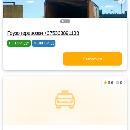
Грузоперевозки +375333891138
ПО ГОРОДУ
МЕЖГОРОД
Связаться
5.6
0