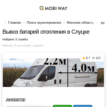
Главная
Поиск грузоперевозок
Минская область
Груз
Вывоз батарей отопления в Слуцке
Найдено 3 службы
Рейтинг:
8
на основе
1
оценок
8.7
113
декоратор