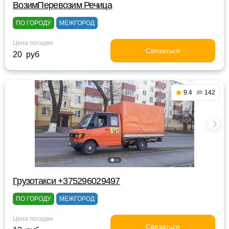
ВозимПеревозим Речица
ПО ГОРОДУ
МЕЖГОРОД
Цена посадки
Связаться
20 руб
9.4
142
Грузотакси +375296029497
ПО ГОРОДУ
МЕЖГОРОД
Цена посадки
Связаться