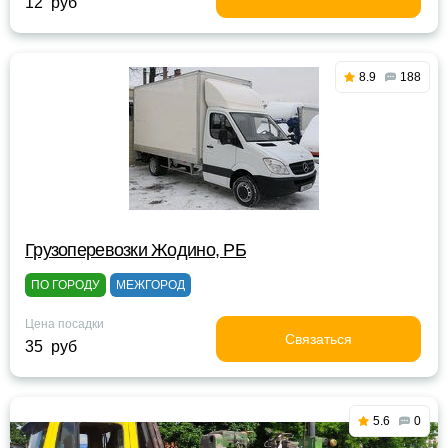
12 руб
8.9
188
Грузоперевозки Жодино, РБ
ПО ГОРОДУ
МЕЖГОРОД
Цена посадки
Связаться
35 руб
5.6
0