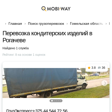
Главная
Поиск грузоперевозок
Гомельская область
Г
Перевозка кондитерских изделий в
Рогачеве
Найдено 1 служба
Рейтинг:
8
на основе
1
оценок
3.8
36
ГрузЭкспресс+375 44 544 72 56