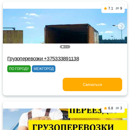
7.1
9
Грузоперевозки +375333891138
ПО ГОРОДУ
МЕЖГОРОД
Связаться
6.8
3