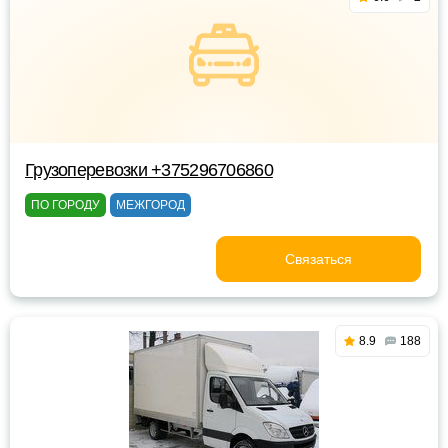
Грузоперевозки +375296706860
ПО ГОРОДУ
МЕЖГОРОД
Связаться
8.9
188