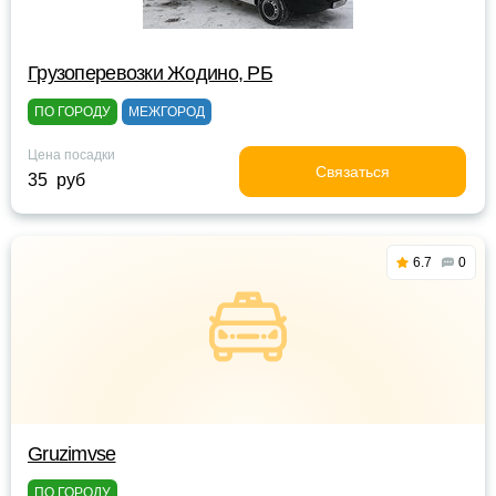
Грузоперевозки Жодино, РБ
ПО ГОРОДУ
МЕЖГОРОД
Цена посадки
Связаться
35 руб
6.7
0
Gruzimvse
ПО ГОРОДУ