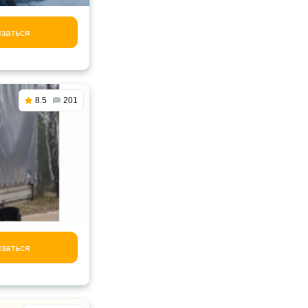
заться
8.5
201
заться