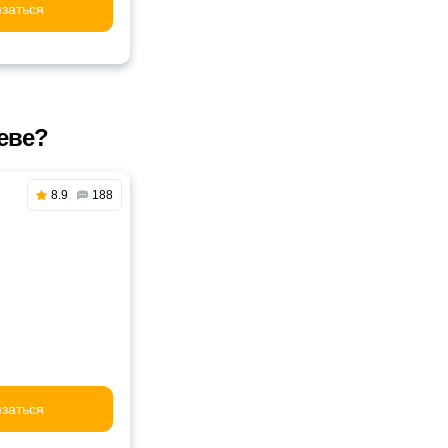
заться
еве?
8.9
188
заться