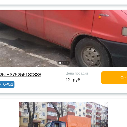
Цена посадки
узы +375256180838
Свя
12 руб
ЖГОРОД