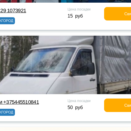
Цена посадки
29 1073921
Свя
15 руб
ЖГОРОД
Цена посадки
ки +375445510841
Свя
50 руб
ЖГОРОД