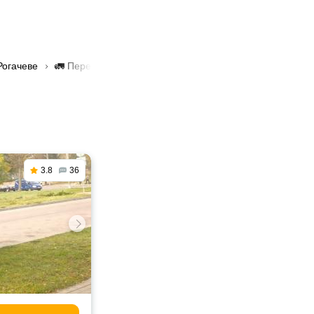
Рогачеве
🚛 Перевозка песка в Рогачеве
3.8
36