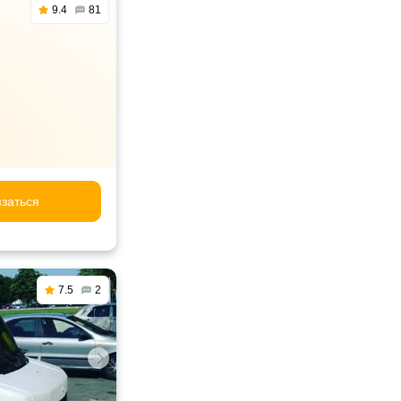
9.4
81
заться
7.5
2