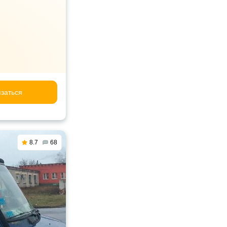
заться
8.7
68