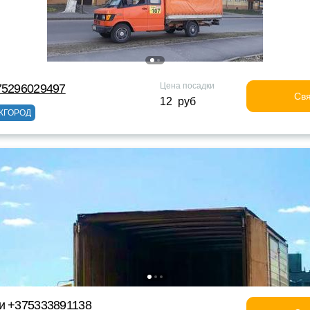
Цена посадки
75296029497
Свя
12 руб
ЖГОРОД
и +375333891138