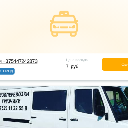
Цена посадки
и +375447242873
Свя
7 руб
ЖГОРОД