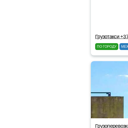
Грузотакси +3
ПО ГОРОДУ
МЕ
Грузоперевозк