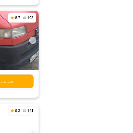
8.7
195
заться
9.3
141