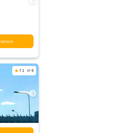
заться
7.1
9