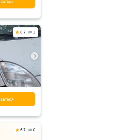
заться
8.7
1
заться
6.7
0