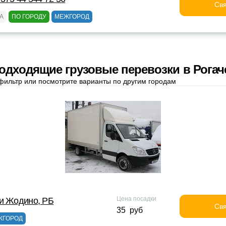
Свя
А
ПО ГОРОДУ
МЕЖГОРОД
одходящие грузовые перевозки в Рогач
фильтр или посмотрите варианты по другим городам
Цена посадки
и Жодино, РБ
Свя
35 руб
ЖГОРОД