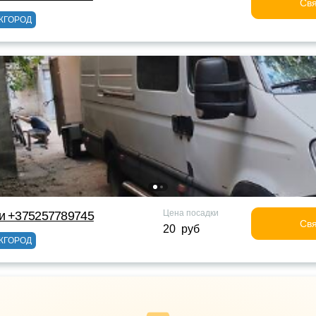
Свя
ЖГОРОД
Цена посадки
ки +375257789745
Свя
20 руб
ЖГОРОД