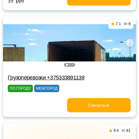
35 руб
7.1
9
Грузоперевозки +375333891138
ПО ГОРОДУ
МЕЖГОРОД
Связаться
9.4
81