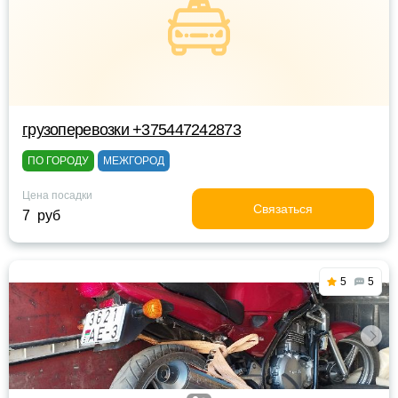
грузоперевозки +375447242873
ПО ГОРОДУ
МЕЖГОРОД
Цена посадки
Связаться
7 руб
5
5