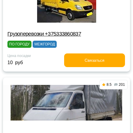
Грузоперевозки +375333860837
ПО ГОРОДУ
МЕЖГОРОД
Цена посадки
Связаться
10 руб
8.5
201