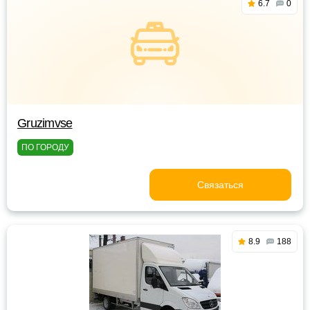
6.7
0
Gruzimvse
ПО ГОРОДУ
Связаться
8.9
188