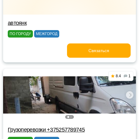
автоянк
ПО ГОРОДУ
МЕЖГОРОД
Связаться
8.4
1
Грузоперевозки +375257789745