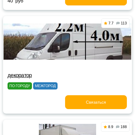
40 руб
7.7
113
декоратор
ПО ГОРОДУ
МЕЖГОРОД
Связаться
8.9
188