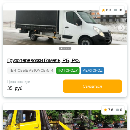
8.3
18
Грузоперевозки Гомель, РБ, РФ.
ТЕНТОВЫЕ АВТОМОБИЛИ
ПО ГОРОДУ
МЕЖГОРОД
Цена посадки
Связаться
35 руб
7.6
0