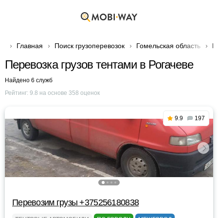
Главная
Поиск грузоперевозок
Гомельская область
Г
Перевозка грузов тентами в Рогачеве
Найдено 6 служб
Рейтинг:
9.8
на основе
358
оценок
9.9
197
Перевозим грузы +375256180838