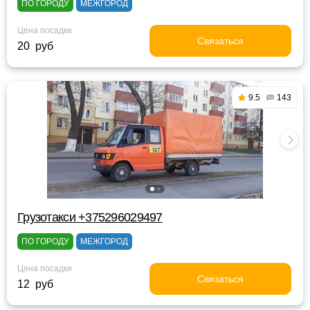
ПО ГОРОДУ
МЕЖГОРОД
Цена посадки
Связаться
20 руб
9.5
143
Грузотакси +375296029497
ПО ГОРОДУ
МЕЖГОРОД
Цена посадки
Связаться
12 руб