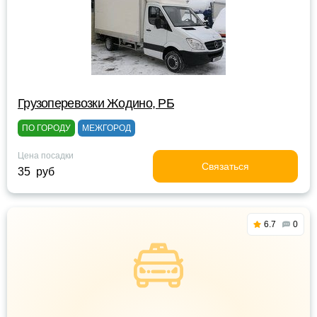
Грузоперевозки Жодино, РБ
ПО ГОРОДУ
МЕЖГОРОД
Цена посадки
Связаться
35 руб
6.7
0