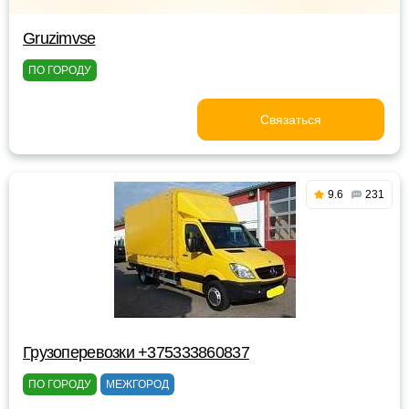
Gruzimvse
ПО ГОРОДУ
Связаться
9.6
231
Грузоперевозки +375333860837
ПО ГОРОДУ
МЕЖГОРОД