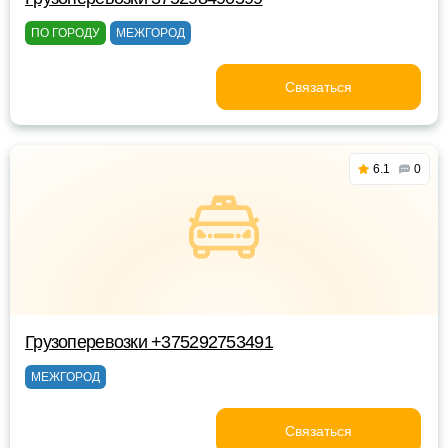
ПО ГОРОДУ
МЕЖГОРОД
Связаться
6.1
0
Грузоперевозки +375292753491
МЕЖГОРОД
Связаться