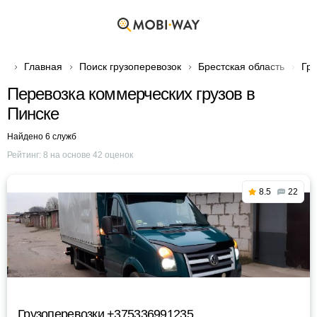
Главная
Поиск грузоперевозок
Брестская область
Гру
Перевозка коммерческих грузов в
Пинске
Найдено 6 служб
Рейтинг:
8
на основе
42
оценок
8.5
22
Грузоперевозки +375336991235