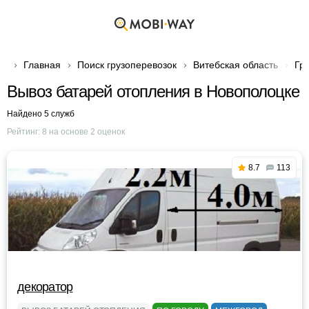
Главная
Поиск грузоперевозок
Витебская область
Гр
Вывоз батарей отопления в Новополоцке
Найдено 5 служб
Рейтинг:
8
на основе
2
оценок
8.7
113
декоратор