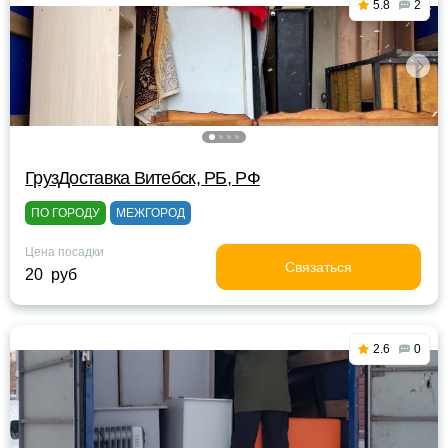
5.8
2
ГрузДоставка Витебск, РБ, РФ
ПО ГОРОДУ
МЕЖГОРОД
Цена посадки
Связаться
20 руб
2.6
0