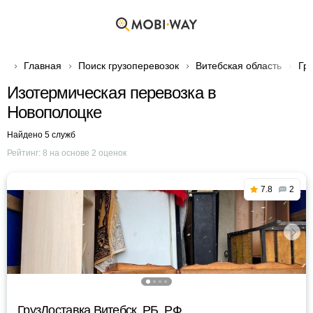
Главная
Поиск грузоперевозок
Витебская область
Гр
Изотермическая перевозка в
Новополоцке
Найдено 5 служб
Рейтинг:
8
на основе
2
оценок
7.8
2
ГрузДоставка Витебск, РБ, РФ