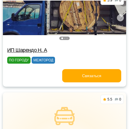
5.9
0
ИП Шарендо Н. А
ПО ГОРОДУ
МЕЖГОРОД
Связаться
5.5
0