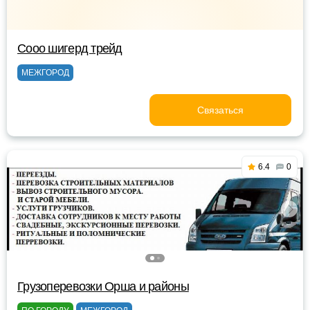
Сооо шигерд трейд
МЕЖГОРОД
Связаться
6.4
0
Грузоперевозки Орша и районы