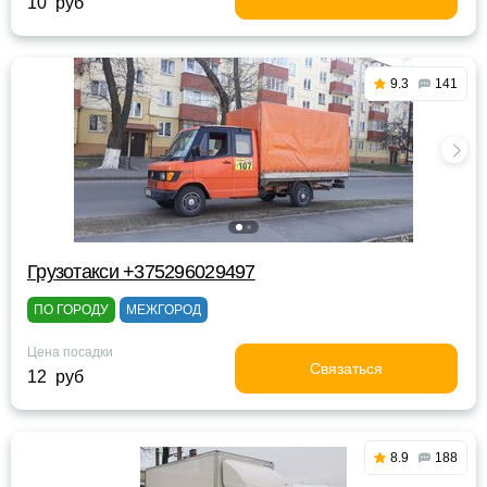
10 руб
9.3
141
Грузотакси +375296029497
ПО ГОРОДУ
МЕЖГОРОД
Цена посадки
Связаться
12 руб
8.9
188