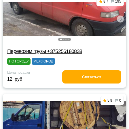
8.7
195
Перевозим грузы +375256180838
ПО ГОРОДУ
МЕЖГОРОД
Цена посадки
Связаться
12 руб
5.9
0