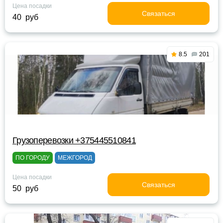
Цена посадки
Связаться
40 руб
8.5
201
Грузоперевозки +375445510841
ПО ГОРОДУ
МЕЖГОРОД
Цена посадки
Связаться
50 руб