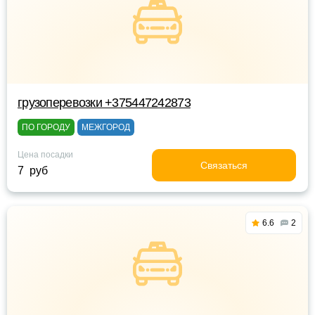
грузоперевозки +375447242873
ПО ГОРОДУ
МЕЖГОРОД
Цена посадки
Связаться
7 руб
6.6
2