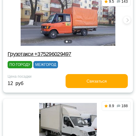
9.5
143
Грузотакси +375296029497
ПО ГОРОДУ
МЕЖГОРОД
Цена посадки
Связаться
12 руб
8.9
188