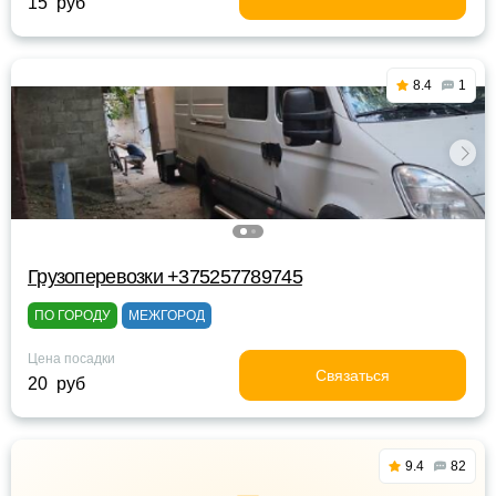
15 руб
8.4
1
Грузоперевозки +375257789745
ПО ГОРОДУ
МЕЖГОРОД
Цена посадки
Связаться
20 руб
9.4
82