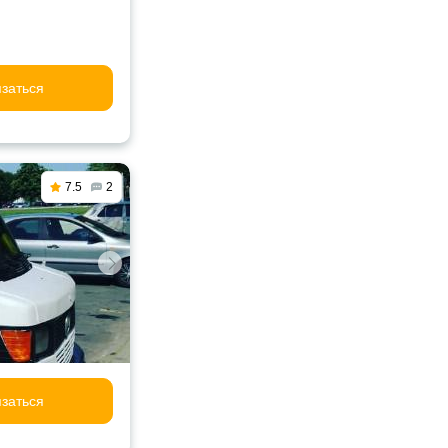
заться
7.5
2
заться