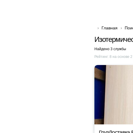
Главная
Пои
Изотермичес
Найдено 3 службы
Рейтинг:
8
на основе
2
ГрузДоставка 