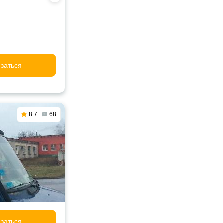
заться
8.7
68
заться