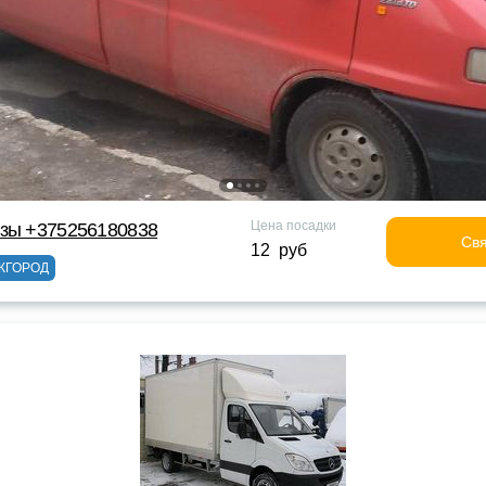
Цена посадки
узы +375256180838
Свя
12 руб
ЖГОРОД