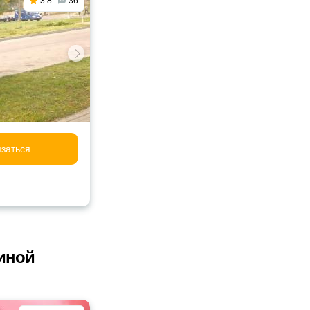
3.8
36
заться
иной