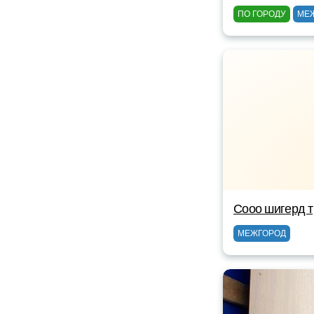
ПО ГОРОДУ
МЕ
Сооо шигерд 
МЕЖГОРОД