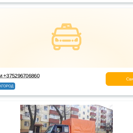
ки +375296706860
Свя
ЖГОРОД