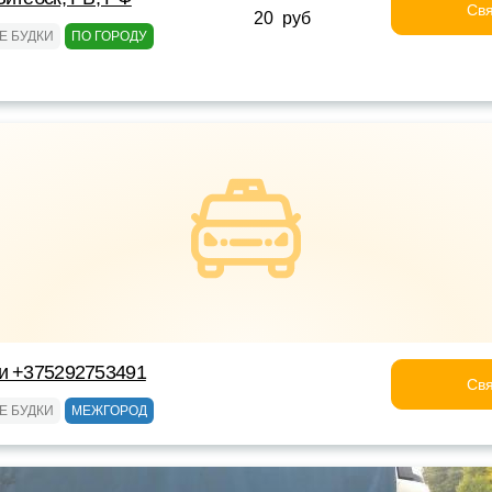
Свя
20 руб
Е БУДКИ
ПО ГОРОДУ
ки +375292753491
Свя
Е БУДКИ
МЕЖГОРОД