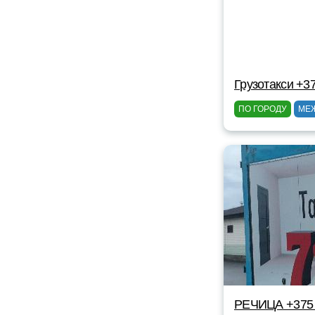
Грузотакси +3
ПО ГОРОДУ
МЕ
РЕЧИЦА +375 