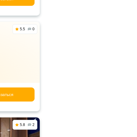
5.5
0
заться
5.8
2