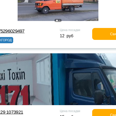
Цена посадки
75296029497
Свя
12 руб
ЖГОРОД
Цена посадки
29 1073921
Свя