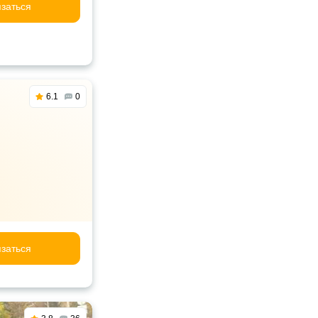
заться
6.1
0
заться