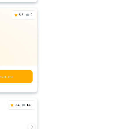
6.6
2
заться
9.4
143