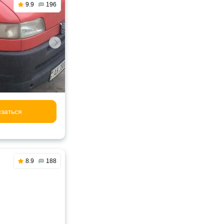
9.9
196
заться
8.9
188