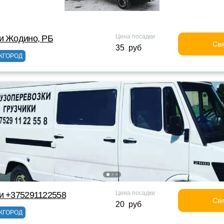
Цена посадки
и Жодино, РБ
Свя
35 руб
ЖГОРОД
Цена посадки
и +375291122558
Свя
20 руб
ЖГОРОД