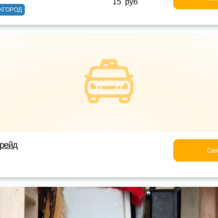
15 руб
ЖГОРОД
трейд
Свя