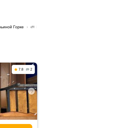
рьиной Горке
🚛 Изотермическая перевозка в Марьиной Горке
7.8
2