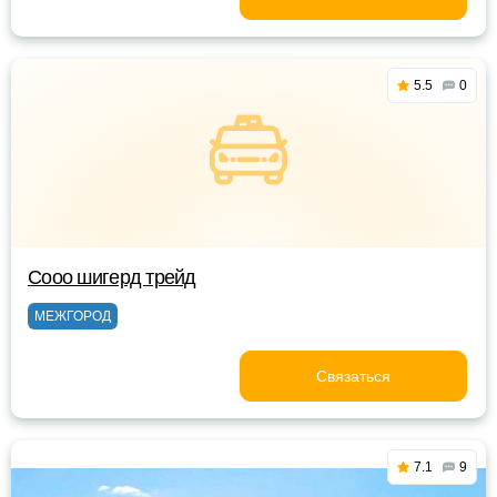
5.5
0
Сооо шигерд трейд
МЕЖГОРОД
Связаться
7.1
9