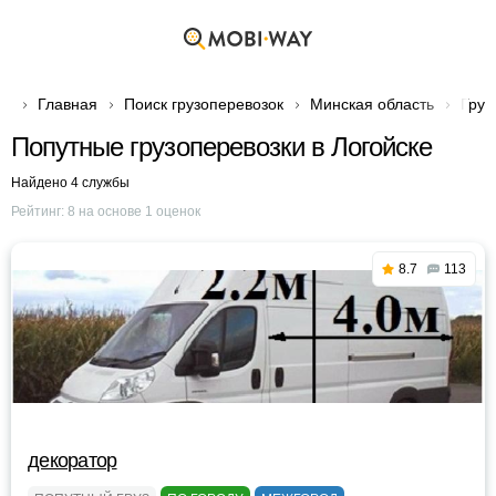
Главная
Поиск грузоперевозок
Минская область
Груз
Попутные грузоперевозки в Логойске
Найдено 4 службы
Рейтинг:
8
на основе
1
оценок
8.7
113
декоратор