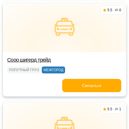
5.5
0
Сооо шигерд трейд
ПОПУТНЫЙ ГРУЗ
МЕЖГОРОД
Связаться
5.5
1