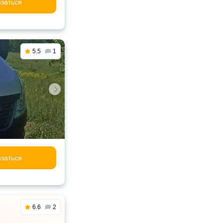
заться
5.5
1
заться
6.6
2