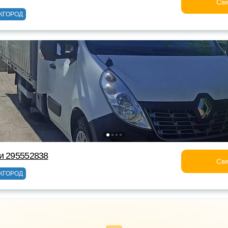
Свя
ЖГОРОД
и 295552838
Свя
ЖГОРОД