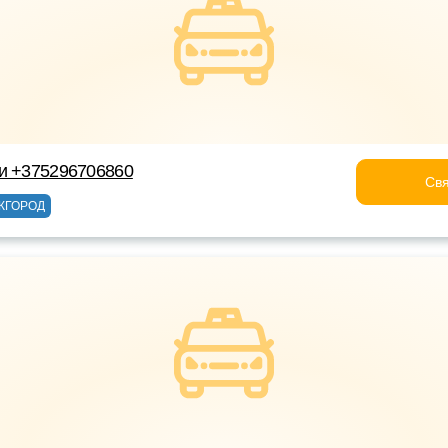
ки +375296706860
Свя
ЖГОРОД