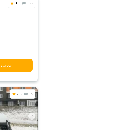
8.9
188
заться
7.3
18