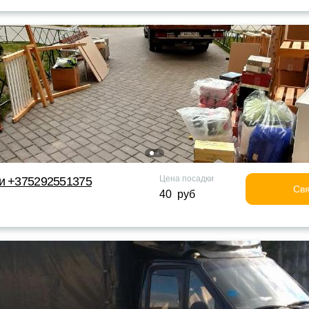
Цена посадки
ки +375292551375
Свя
40 руб