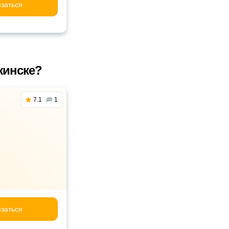
заться
жинске?
7.1
1
заться