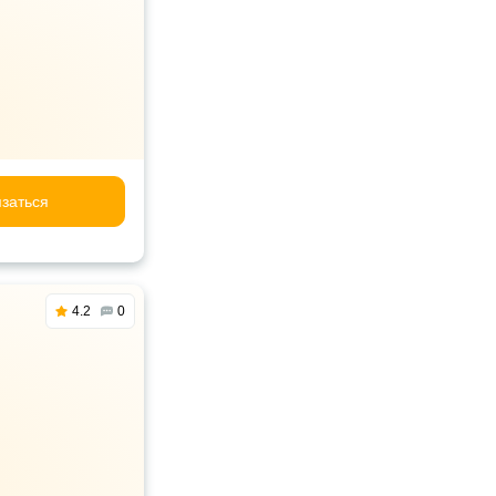
заться
4.2
0