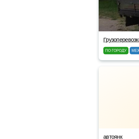
Грузоперевоз
ПО ГОРОДУ
МЕ
автоянк