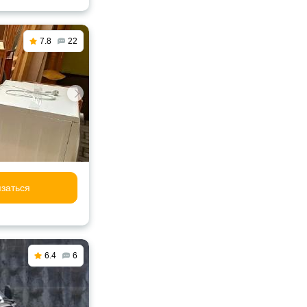
7.8
22
заться
6.4
6