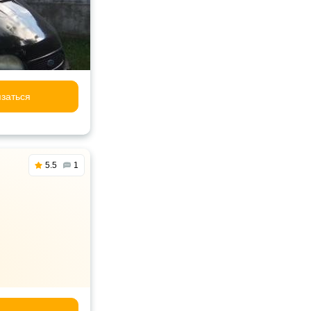
заться
5.5
1