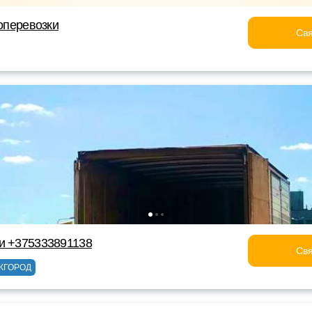
зоперевозки
Свя
и +375333891138
Свя
ЖГОРОД