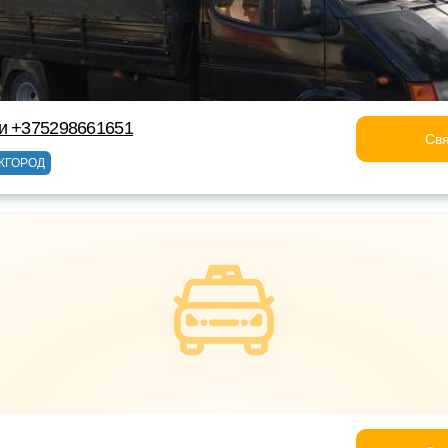
ки +375298661651
Свя
ЖГОРОД