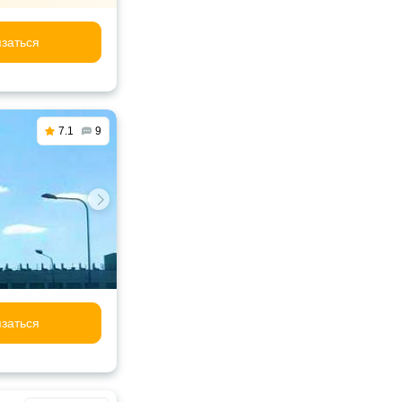
заться
7.1
9
заться