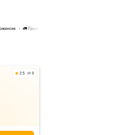
ержинске
🚛 Грузоперевозки только международные в Дзержинске
2.5
0