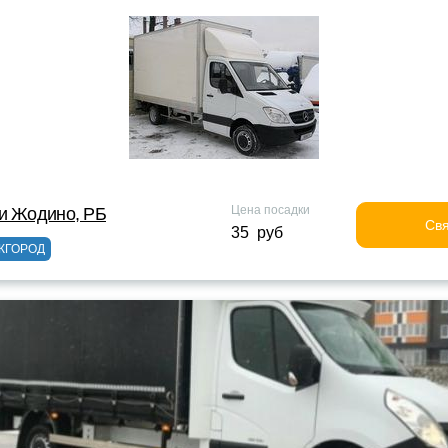
Цена посадки
и Жодино, РБ
Свя
35 руб
ЖГОРОД