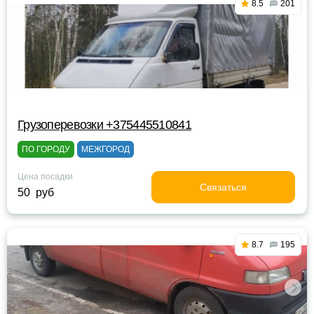
8.5
201
Грузоперевозки +375445510841
ПО ГОРОДУ
МЕЖГОРОД
Цена посадки
Связаться
50 руб
8.7
195