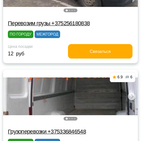
Перевозим грузы +375256180838
ПО ГОРОДУ
МЕЖГОРОД
Цена посадки
Связаться
12 руб
6.9
6
Грузоперевозки +375336846548