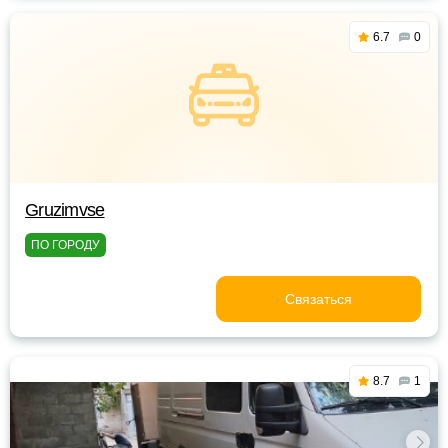
6.7
0
Gruzimvse
ПО ГОРОДУ
Связаться
8.7
1