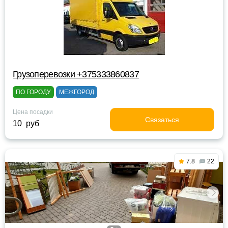
Грузоперевозки +375333860837
ПО ГОРОДУ
МЕЖГОРОД
Цена посадки
Связаться
10 руб
7.8
22