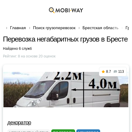
Главная
Поиск грузоперевозок
Брестская область
Гру
Перевозка негабаритных грузов в Бресте
Найдено 6 служб
Рейтинг:
8
на основе
20
оценок
8.7
113
декоратор