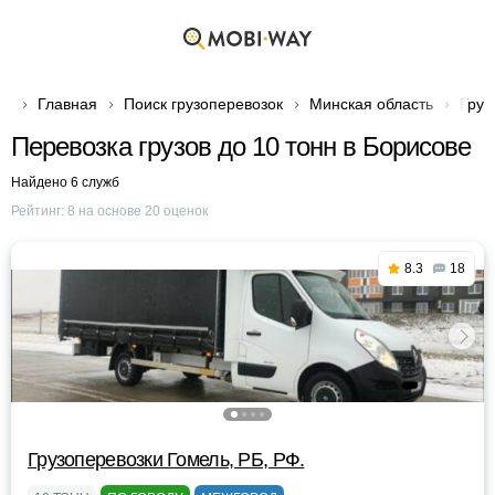
Главная
Поиск грузоперевозок
Минская область
Груз
Перевозка грузов до 10 тонн в Борисове
Найдено 6 служб
Рейтинг:
8
на основе
20
оценок
8.3
18
Грузоперевозки Гомель, РБ, РФ.