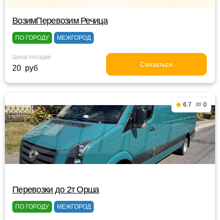
ВозимПеревозим Речица
ПО ГОРОДУ
МЕЖГОРОД
Цена посадки
Связаться
20 руб
6.7
0
Перевозки до 2т Орша
ПО ГОРОДУ
МЕЖГОРОД