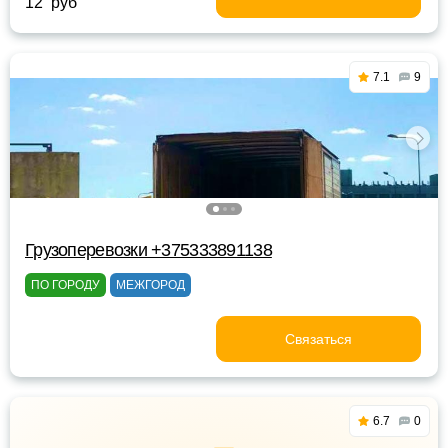
12 руб
7.1
9
Грузоперевозки +375333891138
ПО ГОРОДУ
МЕЖГОРОД
Связаться
6.7
0