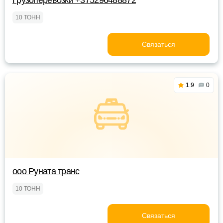
Грузоперевозки +375296488872
10 ТОНН
Связаться
1.9
0
ооо Руната транс
10 ТОНН
Связаться