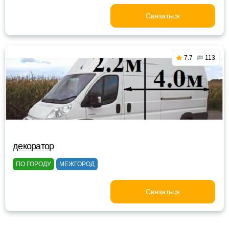
Связаться
7.7
113
декоратор
ПО ГОРОДУ
МЕЖГОРОД
Связаться