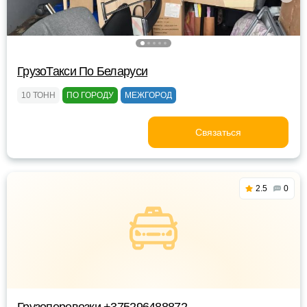
ГрузоТакси По Беларуси
10 ТОНН
ПО ГОРОДУ
МЕЖГОРОД
Связаться
2.5
0