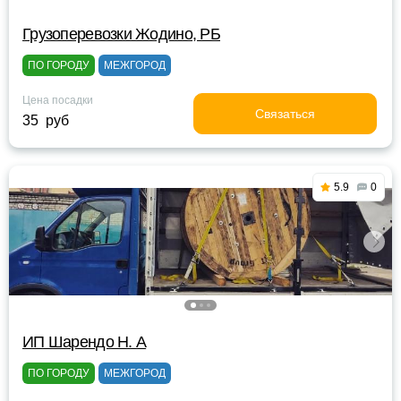
Грузоперевозки Жодино, РБ
ПО ГОРОДУ
МЕЖГОРОД
Цена посадки
Связаться
35 руб
5.9
0
ИП Шарендо Н. А
ПО ГОРОДУ
МЕЖГОРОД