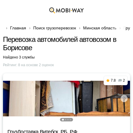
Главная
Поиск грузоперевозок
Минская область
Груз
Перевозка автомобилей автовозом в
Борисове
Найдено 3 службы
Рейтинг:
8
на основе
2
оценок
7.8
2
ГрузДоставка Витебск, РБ, РФ