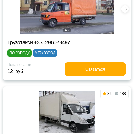
Грузотакси +375296029497
ПО ГОРОДУ
МЕЖГОРОД
Цена посадки
Связаться
12 руб
8.9
188