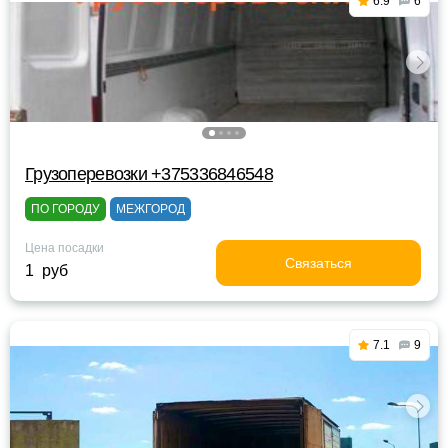
6.9
6
Грузоперевозки +375336846548
ПО ГОРОДУ
МЕЖГОРОД
Цена посадки
Связаться
1 руб
7.1
9