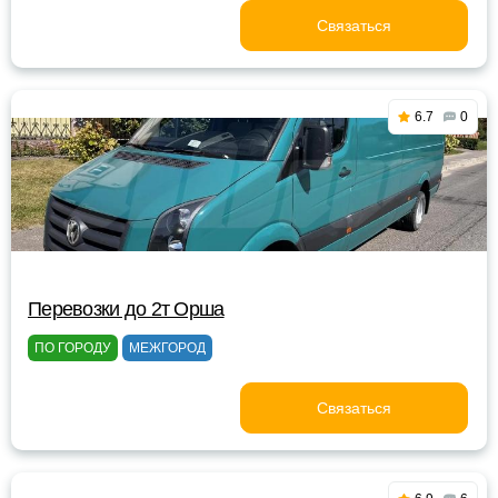
Связаться
6.7
0
Перевозки до 2т Орша
ПО ГОРОДУ
МЕЖГОРОД
Связаться