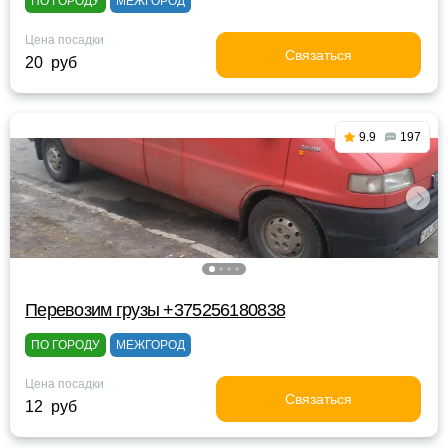
ПО ГОРОДУ
МЕЖГОРОД
Цена посадки
Связаться
20 руб
9.9
197
Перевозим грузы +375256180838
ПО ГОРОДУ
МЕЖГОРОД
Цена посадки
Связаться
12 руб