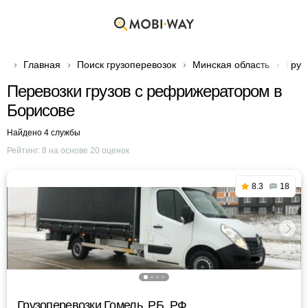
Главная
Поиск грузоперевозок
Минская область
Груз
Перевозки грузов с рефрижератором в
Борисове
Найдено 4 службы
Рейтинг:
8
на основе
20
оценок
8.3
18
Грузоперевозки Гомель, РБ, РФ.