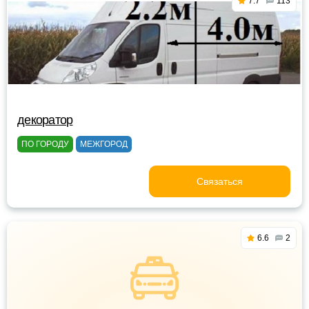
7.7
113
декоратор
ПО ГОРОДУ
МЕЖГОРОД
Связаться
6.6
2