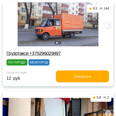
9.5
144
Грузотакси +375296029497
ПО ГОРОДУ
МЕЖГОРОД
Цена посадки
Связаться
12 руб
5.8
2