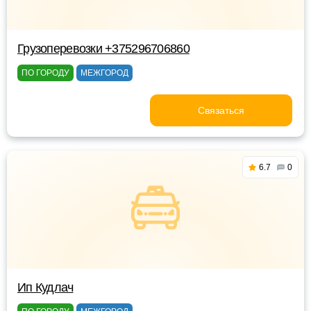
Грузоперевозки +375296706860
ПО ГОРОДУ
МЕЖГОРОД
Связаться
6.7
0
Ип Кудлач