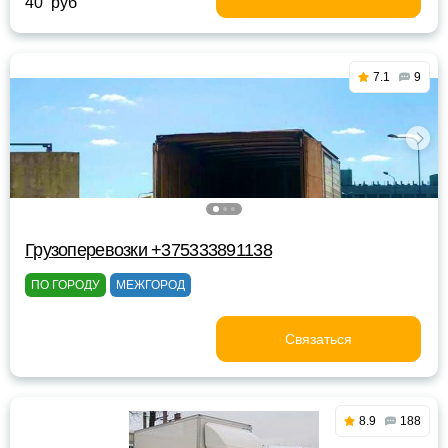
40 руб
7.1
9
Грузоперевозки +375333891138
ПО ГОРОДУ
МЕЖГОРОД
Связаться
8.9
188