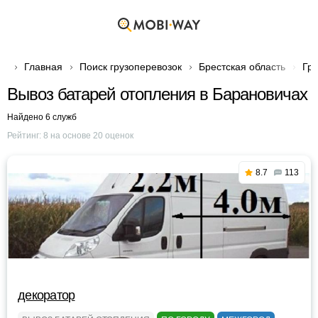
Главная
Поиск грузоперевозок
Брестская область
Гру
Вывоз батарей отопления в Барановичах
Найдено 6 служб
Рейтинг:
8
на основе
20
оценок
8.7
113
декоратор