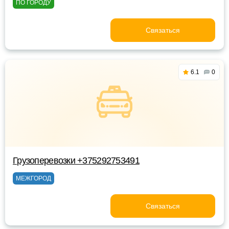
ПО ГОРОДУ
Связаться
6.1
0
Грузоперевозки +375292753491
МЕЖГОРОД
Связаться