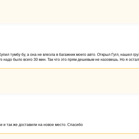
Купил тумбу бу, а она не влезла в багажник моего авто. Открыл Гугл, нашел гру
руз надо было всего 30 мин. Так что это прям дешевым не назовешь. Но я оста
и и так же доставили на новое место. Спасибо