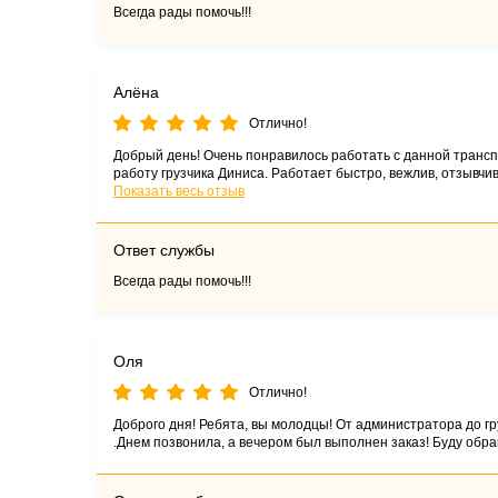
Всегда рады помочь!!!
Алёна
Отлично!
Добрый день! Очень понравилось работать с данной транспо
работу грузчика Диниса. Работает быстро, вежлив, отзывчи
уровне.
Показать весь отзыв
Ответ службы
Всегда рады помочь!!!
Оля
Отлично!
Доброго дня! Ребята, вы молодцы! От администратора до гр
.Днем позвонила, а вечером был выполнен заказ! Буду обра