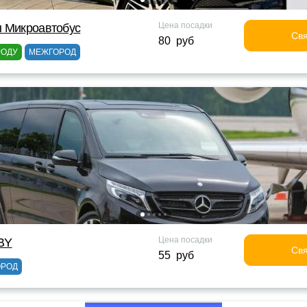
Цена посадки
н Микроавтобус
Свя
80 руб
РОДУ
МЕЖГОРОД
Цена посадки
BY
Свя
55 руб
ОРОД