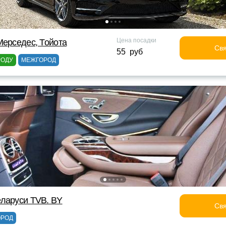
Цена посадки
Мерседес, Тойота
Свя
55 руб
РОДУ
МЕЖГОРОД
ларуси TVB. BY
Свя
ОРОД