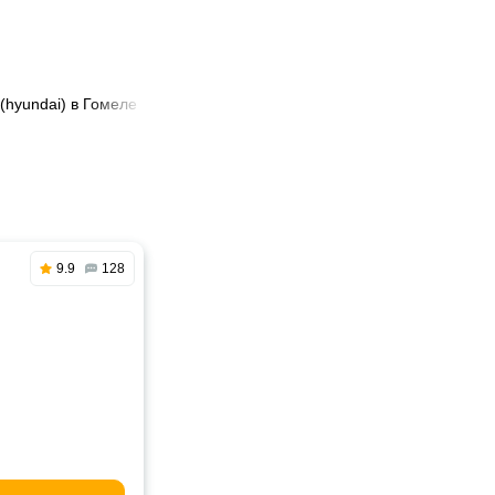
 (hyundai) в Гомеле
9.9
128