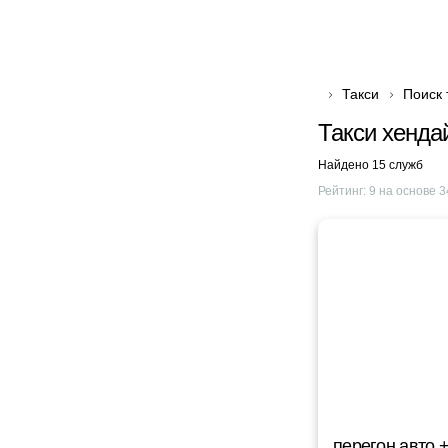
Такси
Поиск 
Такси хендай
Найдено 15 служб
Рейтинг:
9
на основе
3
перегон авто 