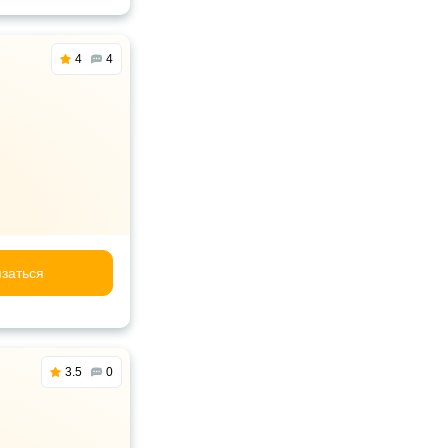
4
4
заться
3.5
0