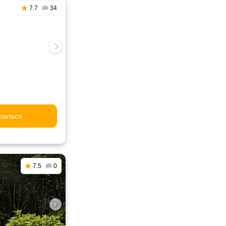
7.7
34
заться
7.5
0