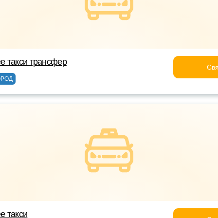
е такси трансфер
Свя
ОРОД
е такси