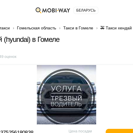
БЕЛАРУСЬ
такси
Гомельская область
Такси в Гомеле
🚕 Такси хендай
 (hyundai) в Гомеле
49
оценок
Цена посадки
+375256180838