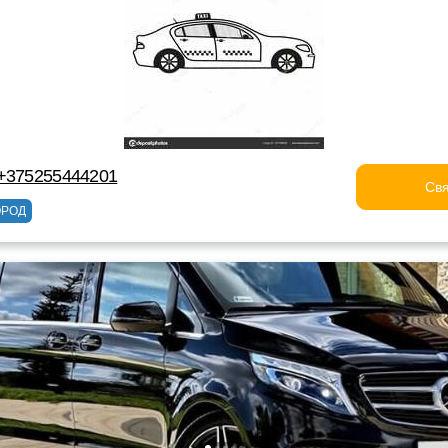
 +375255444201
Свя
ОРОД