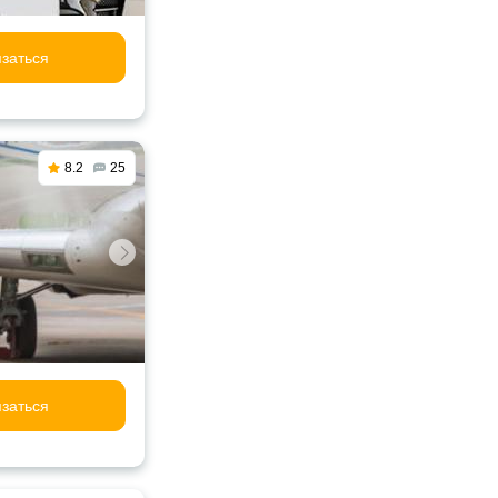
заться
8.2
25
заться