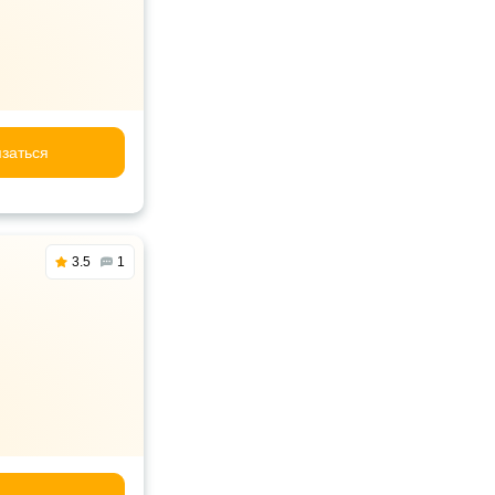
заться
3.5
1