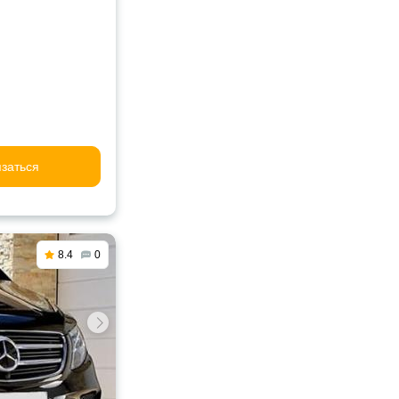
заться
8.4
0