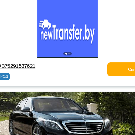
 +375291537621
Свя
ОРОД