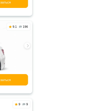
заться
9.1
196
заться
9
9