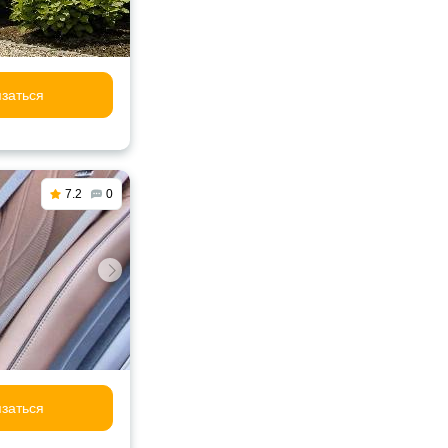
заться
7.2
0
заться