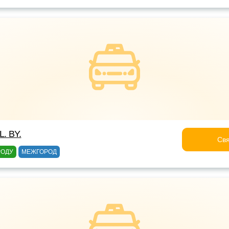
. BY.
Свя
РОДУ
МЕЖГОРОД